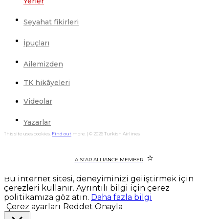
Yerler
Seyahat fikirleri
İpuçları
Ailemizden
TK hikâyeleri
Videolar
Yazarlar
This site uses cookies.
Find out
more. | © 2026 Turkish Airlines
A STAR ALLIANCE MEMBER
Bu internet sitesi, deneyiminizi geliştirmek için
çerezleri kullanır. Ayrıntılı bilgi için çerez
politikamıza göz atın.
Daha fazla bilgi
Çerez ayarları
Reddet
Onayla