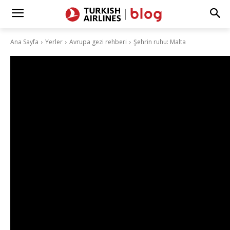
Ana Sayfa
Yerler
Avrupa gezi rehberi
Şehrin ruhu: Malta