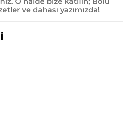
ız. O halde bize katılın; Bolu
zzetler ve dahası yazımızda!
i