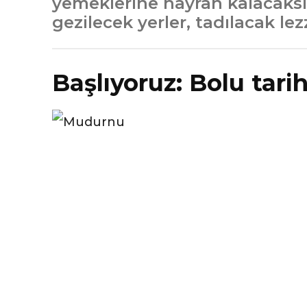
yemeklerine hayran kalacaksın
gezilecek yerler, tadılacak le
Başlıyoruz: Bolu tarih