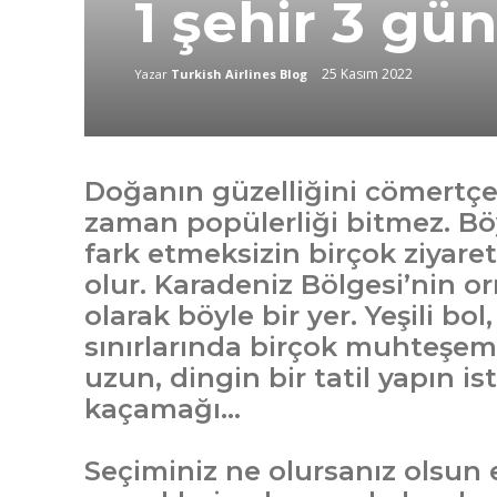
1 şehir 3 gün
25 Kasım 2022
Yazar
Turkish Airlines Blog
Doğanın güzelliğini cömertçe s
zaman popülerliği bitmez. Böy
fark etmeksizin birçok ziyare
olur. Karadeniz Bölgesi’nin o
olarak böyle bir yer. Yeşili bo
sınırlarında birçok muhteşem r
uzun, dingin bir tatil yapın i
kaçamağı…
Seçiminiz ne olursanız olsun