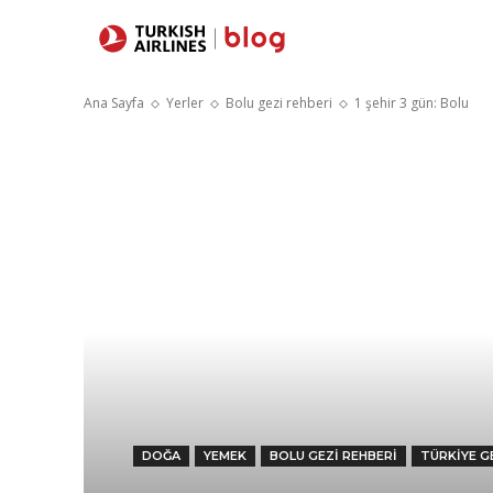
Yerler
Sey
Ana Sayfa
Yerler
Bolu gezi rehberi
1 şehir 3 gün: Bolu
DOĞA
YEMEK
BOLU GEZI REHBERI
TÜRKIYE G