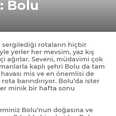
: Bolu
ergilediği rotaların hiçbir
le yerler her mevsim, yaz kış
tçi ağırlar. Seveni, müdavimi çok
rmanlarla kaplı şehri Bolu da tam
l, havası mis ve en önemlisi de
ota barındırıyor. Bolu’da ister
ster minik bir hafta sonu
 eminiz Bolu’nun doğasına ve