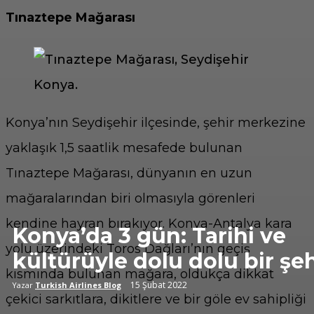
Tınaztepe Mağarası
Konya’nın Seydişehir ilçesinde, şehir merkezine
yaklaşık 1,5 saatlik mesafede bulunan
Tınaztepe Mağarası, dünyanın en uzun
mağaralarından biri olmasıyla görenleri
kendine hayran bırakıyor. Konya-Antalya kara
Konya’da 3 gün: Tarihi ve
yolu üzerindeki Toros Dağları’nın geçiş
kültürüyle dolu dolu bir şeh
kısmında bulunan mağara, oldukça dikkat
15 Şubat 2022
Yazar
Turkish Airlines Blog
çekici sarkıtlara, dikitlere ve bir göle ev sahipliği