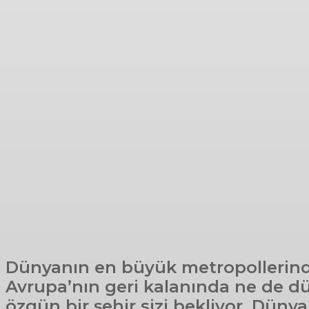
Dünyanın en büyük metropollerinden 
Avrupa’nın geri kalanında ne de d
özgün bir şehir sizi bekliyor. Düny