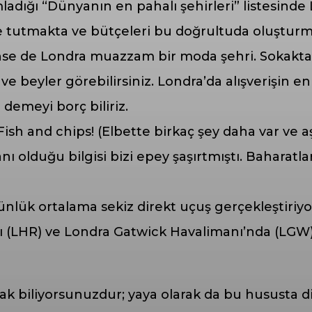
ladığı “Dünyanın en pahalı şehirleri” listesinde
nde tutmakta ve bütçeleri bu doğrultuda oluştur
ünse de Londra muazzam bir moda şehri. Sokakt
ve beyler görebilirsiniz. Londra’da alışverişin e
 demeyi borç biliriz.
Fish and chips! (Elbette birkaç şey daha var ve a
 olduğu bilgisi bizi epey şaşırtmıştı. Baharatlar
ünlük ortalama sekiz direkt uçuş gerçekleştiriy
ı (LHR) ve Londra Gatwick Havalimanı’nda (LGW)
ak biliyorsunuzdur; yaya olarak da bu hususta d