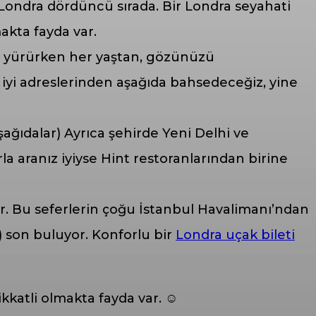
 Londra dördüncü sırada. Bir Londra seyahati
makta fayda var.
a yürürken her yaştan, gözünüzü
n iyi adreslerinden aşağıda bahsedeceğiz, yine
şağıdalar) Ayrıca şehirde Yeni Delhi ve
la aranız iyiyse Hint restoranlarından birine
or. Bu seferlerin çoğu İstanbul Havalimanı’ndan
 son buluyor. Konforlu bir
Londra uçak bileti
ikkatli olmakta fayda var. ☺