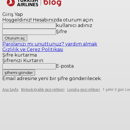
Yerler
Seyaha
Giriş Yap
Hoşgeldiniz! Hesabınızda oturum açın.
kullanıcı adınız
Şifre
Parolanızı mı unuttunuz? yardım almak
Gizlilik ve Çerez Politikası
Şifre kurtarma
Şifrenizi Kurtarın
E-posta
Email adresine yeni bir şifre gönderilecek.
Ana Sayfa
Birleşik Krallık gezi rehberi
Londra gezi rehberi
1 şehir 3 gün: L