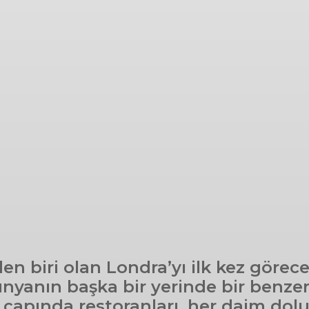
biri olan Londra’yı ilk kez göreceks
ünyanın başka bir yerinde bir benze
a çapında restoranları, her daim dolu