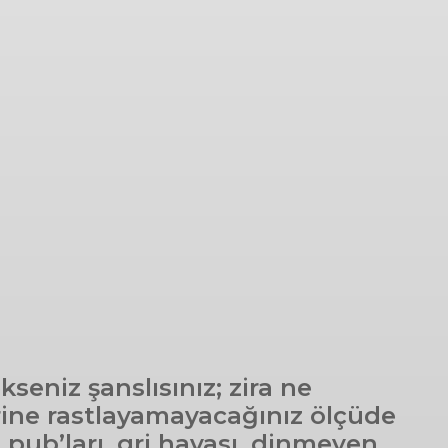
eniz şanslısınız; zira ne
rine rastlayamayacağınız ölçüde
 pub’ları, gri havası, dinmeyen