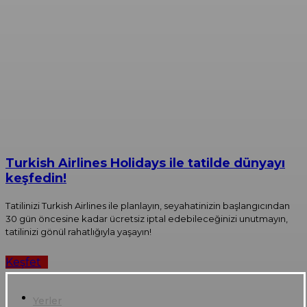
Turkish Airlines Holidays ile tatilde dünyayı
keşfedin!
Tatilinizi Turkish Airlines ile planlayın, seyahatinizin başlangıcından
30 gün öncesine kadar ücretsiz iptal edebileceğinizi unutmayın,
tatilinizi gönül rahatlığıyla yaşayın!
Keşfet
Yerler