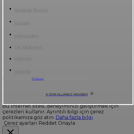
Seyahat fikirleri
İpuçları
Ailemizden
TK hikâyeleri
Videolar
Yazarlar
This site uses cookies.
Find out
more. | © 2026 Turkish Airlines
A STAR ALLIANCE MEMBER
Bu internet sitesi, deneyiminizi geliştirmek için
çerezleri kullanır. Ayrıntılı bilgi için çerez
politikamıza göz atın.
Daha fazla bilgi
Çerez ayarları
Reddet
Onayla