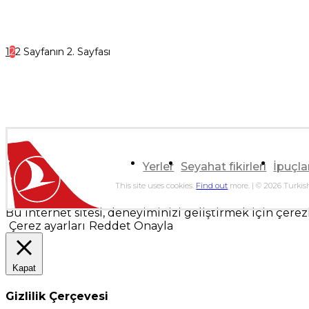
1
2
2 Sayfanın 2. Sayfası
Yerler
Seyahat fikirleri
İpuçla
This site uses cookies.
Find out
more. | © 2026 Turkish
Bu internet sitesi, deneyiminizi geliştirmek için çerezle
Çerez ayarları
Reddet
Onayla
Kapat
Gizlilik Çerçevesi