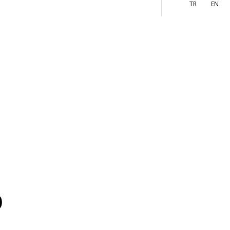
More
TR
EN
)