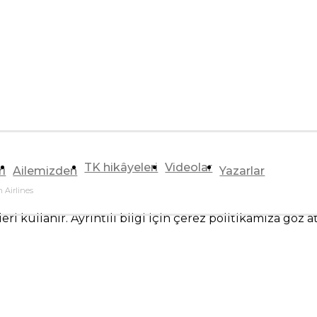
TK hikâyeleri
Videolar
rı
Ailemizden
Yazarlar
 Airlines
ri kullanır. Ayrıntılı bilgi için çerez politikamıza göz a