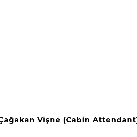
t fikirleri
İpuçları
Ailemizden
TK hikâyeleri
Çağakan Vişne (Cabin Attendant