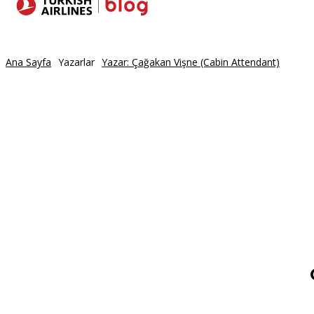
Yerler
Seyaha
Ana Sayfa
Yazarlar
Yazar: Çağakan Vişne (Cabin Attendant)