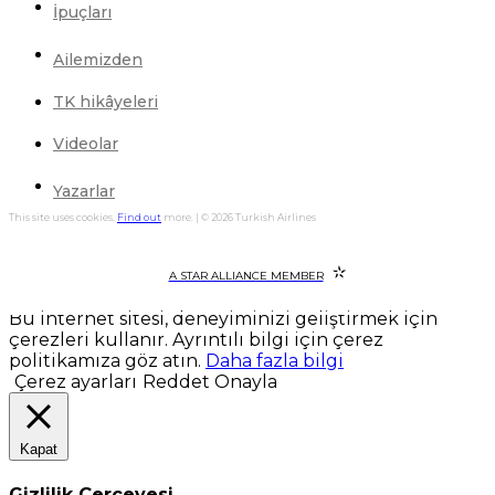
İpuçları
Ailemizden
TK hikâyeleri
Videolar
Yazarlar
This site uses cookies.
Find out
more. | © 2026 Turkish Airlines
A STAR ALLIANCE MEMBER
Bu internet sitesi, deneyiminizi geliştirmek için
çerezleri kullanır. Ayrıntılı bilgi için çerez
politikamıza göz atın.
Daha fazla bilgi
Çerez ayarları
Reddet
Onayla
Kapat
Gizlilik Çerçevesi