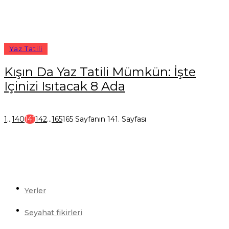
Yaz Tatili
Kışın Da Yaz Tatili Mümkün: İşte
Içinizi Isıtacak 8 Ada
1
...
140
141
142
...
165
165 Sayfanın 141. Sayfası
Yerler
Seyahat fikirleri