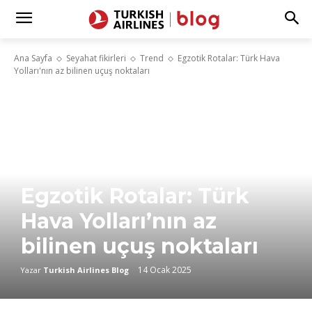
Ana Sayfa
Seyahat fikirleri
Trend
Egzotik Rotalar: Türk Hava
Yolları'nın az bilinen uçuş noktaları
Egzotik Rotalar: Türk
Hava Yolları’nın az
bilinen uçuş noktaları
14 Ocak 2025
Yazar
Turkish Airlines Blog