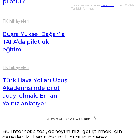
pilotluk
This site uses cookies.
Find out
more. | © 2026
Turkish Airlines
TK hikâyeleri
Büşra Yüksel Dağar’la
TAFA’da pilotluk
eğitimi
TK hikâyeleri
Türk Hava Yolları Uçuş
Akademisi’nde pilot
adayı olmak: Erhan
Yalnız anlatıyor
A STAR ALLIANCE MEMBER
Bu internet sitesi, deneyiminizi geliştirmek için
çerezleri kullanır. Ayrıntılı bilgi için çerez