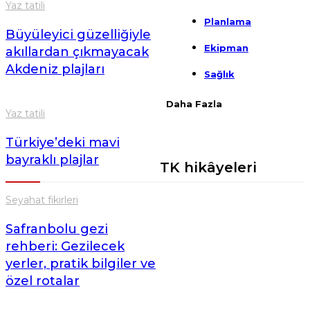
Yaz tatili
Planlama
Büyüleyici güzelliğiyle
Ekipman
akıllardan çıkmayacak
Akdeniz plajları
Sağlık
Daha Fazla
Yaz tatili
Türkiye’deki mavi
bayraklı plajlar
TK hikâyeleri
Seyahat fikirleri
Safranbolu gezi
rehberi: Gezilecek
yerler, pratik bilgiler ve
özel rotalar