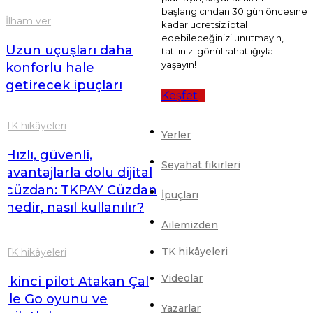
başlangıcından 30 gün öncesine
İlham ver
kadar ücretsiz iptal
edebileceğinizi unutmayın,
Uzun uçuşları daha
tatilinizi gönül rahatlığıyla
yaşayın!
konforlu hale
getirecek ipuçları
Keşfet
TK hikâyeleri
Yerler
Hızlı, güvenli,
Seyahat fikirleri
avantajlarla dolu dijital
cüzdan: TKPAY Cüzdan
İpuçları
nedir, nasıl kullanılır?
Ailemizden
TK hikâyeleri
TK hikâyeleri
Videolar
İkinci pilot Atakan Çal
ile Go oyunu ve
Yazarlar