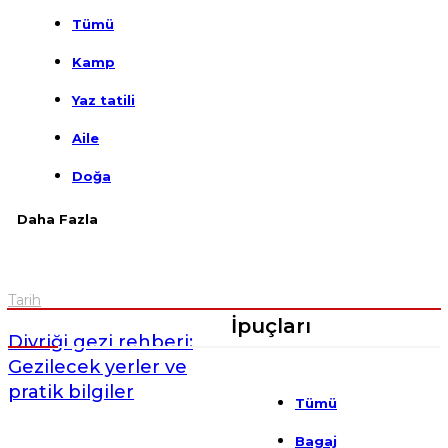
Tümü
Kamp
Yaz tatili
Aile
Doğa
Daha Fazla
Tarih
İpuçları
Divriği gezi rehberi:
Gezilecek yerler ve
pratik bilgiler
Tümü
Bagaj