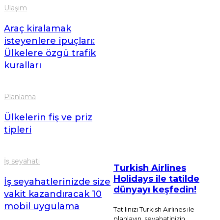
Ulaşım
Araç kiralamak
isteyenlere ipuçları:
Ülkelere özgü trafik
kuralları
Planlama
Ülkelerin fiş ve priz
tipleri
İş seyahati
Turkish Airlines
Holidays ile tatilde
İş seyahatlerinizde size
dünyayı keşfedin!
vakit kazandıracak 10
mobil uygulama
Tatilinizi Turkish Airlines ile
planlayın, seyahatinizin