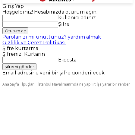
Giriş Yap
Hoşgeldiniz! Hesabınızda oturum açın.
kullanıcı adınız
Şifre
Parolanızı mı unuttunuz? yardım almak
Gizlilik ve Çerez Politikası
Şifre kurtarma
Şifrenizi Kurtarın
E-posta
Email adresine yeni bir şifre gönderilecek.
Ana Sayfa
İpuçları
İstanbul Havalimanı’nda ne yapılır: İşe yarar bir rehber