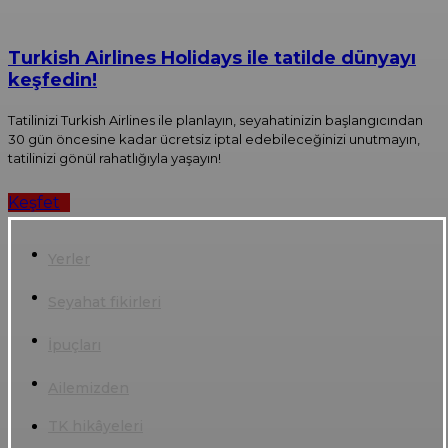
Turkish Airlines Holidays ile tatilde dünyayı
keşfedin!
Tatilinizi Turkish Airlines ile planlayın, seyahatinizin başlangıcından
30 gün öncesine kadar ücretsiz iptal edebileceğinizi unutmayın,
tatilinizi gönül rahatlığıyla yaşayın!
Keşfet
Yerler
Seyahat fikirleri
İpuçları
Ailemizden
TK hikâyeleri