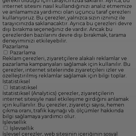
gerekli olduğu için tarayıcınızda saklanır. Ayrıca, bu
internet sitesini nasıl kullandığınızı analiz etmemize
ve anlamamıza yardımcı olan üçüncü taraf çerezleri
kullanıyoruz. Bu çerezler, yalnızca sizin izniniz ile
tarayıcınızda saklanacaktır. Ayrıca bu çerezleri devre
dışı bırakma seçeneğiniz de vardır. Ancak bu
çerezlerden bazılarını devre dışı bırakmak, tarama
deneyiminizi etkileyebilir.
Pazarlama
Pazarlama
Reklam çerezleri, ziyaretçilere alakalı reklamlar ve
pazarlama kampanyaları sağlamak için kullanılır. Bu
çerezler, internet sitelerinde ziyaretçileri izler ve
özelleştirilmiş reklamlar sağlamak için bilgi toplar.
İstatistiksel
İstatistiksel
İstatistiksel (Analytics) çerezler, ziyaretçilerin
internet sitesiyle nasıl etkileşime girdiğini anlamak
için kullanılır. Bu çerezler, ziyaretçi sayısı, hemen
çıkma oranı, trafik kaynağı vb. ölçümler hakkında
bilgi sağlamaya yardımcı olur.
İşlevsellik
İşlevsellik
İşlevsel çerezler, web sitesinin içeriğinin sosyal