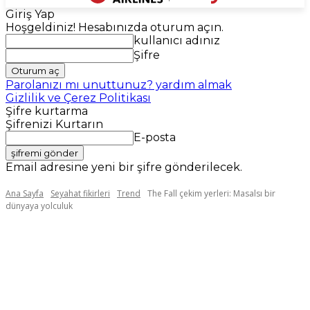
Giriş Yap
Hoşgeldiniz! Hesabınızda oturum açın.
kullanıcı adınız
Şifre
Parolanızı mı unuttunuz? yardım almak
Gizlilik ve Çerez Politikası
Şifre kurtarma
Şifrenizi Kurtarın
E-posta
Email adresine yeni bir şifre gönderilecek.
Ana Sayfa
Seyahat fikirleri
Trend
The Fall çekim yerleri: Masalsı bir
dünyaya yolculuk