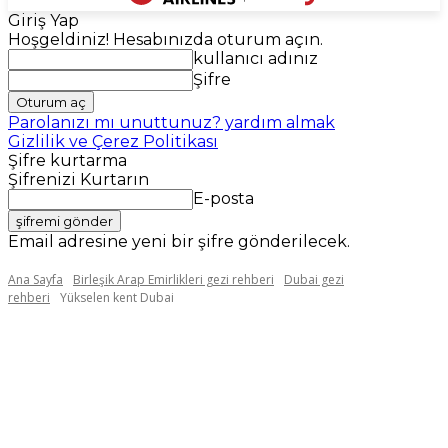
Giriş Yap
Hoşgeldiniz! Hesabınızda oturum açın.
kullanıcı adınız
Şifre
Parolanızı mı unuttunuz? yardım almak
Gizlilik ve Çerez Politikası
Şifre kurtarma
Şifrenizi Kurtarın
E-posta
Email adresine yeni bir şifre gönderilecek.
Ana Sayfa
Birleşik Arap Emirlikleri gezi rehberi
Dubai gezi
rehberi
Yükselen kent Dubai