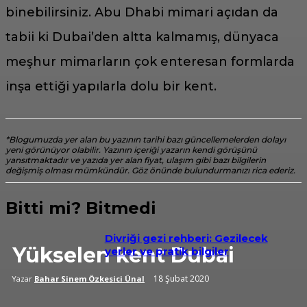
binebilirsiniz. Abu Dhabi mimari açıdan da
tabii ki Dubai’den altta kalmamış, dünyaca
meşhur mimarların çok enteresan formlarda
inşa ettiği yapılarla dolu bir kent.
*Blogumuzda yer alan bu yazının tarihi bazı güncellemelerden dolayı
yeni görünüyor olabilir. Yazının içeriği yazarın kendi görüşünü
yansıtmaktadır ve yazıda yer alan fiyat, ulaşım gibi bazı bilgilerin
değişmiş olması mümkündür. Göz önünde bulundurmanızı rica ederiz.
Bitti mi? Bitmedi
Divriği gezi rehberi: Gezilecek
Yükselen kent Dubai
yerler ve pratik bilgiler
18 Şubat 2020
Yazar
Bahar Sinem Özkesici Ünal