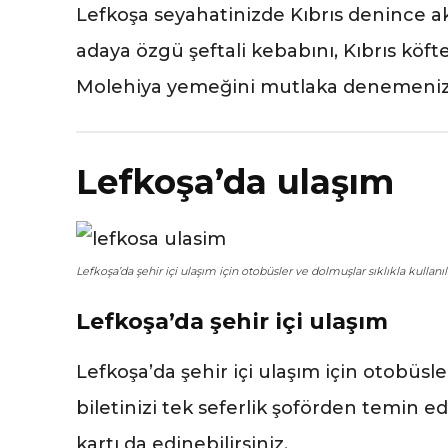
Lefkoşa seyahatinizde Kıbrıs denince akl
adaya özgü şeftali kebabını, Kıbrıs köft
Molehiya yemeğini mutlaka denemenizi
Lefkoşa’da ulaşım
Lefkoşa’da şehir içi ulaşım için otobüsler ve dolmuşlar sıklıkla kullanıl
Lefkoşa’da şehir içi ulaşım
Lefkoşa’da şehir içi ulaşım için otobüsle
biletinizi tek seferlik şoförden temin ed
kartı da edinebilirsiniz.