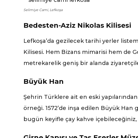
Selimiye Cami, Lefkoşa
Bedesten-Aziz Nikolas Kilisesi
Lefkoşa’da gezilecek tarihi yerler liste
Kilisesi. Hem Bizans mimarisi hem de Go
metrekarelik geniş bir alanda ziyaretçi
Büyük Han
Şehrin Türklere ait en eski yapılarında
örneği. 1572’de inşa edilen Büyük Han 
bugün keyifle çay kahve içebileceğiniz,
Girne Kapısı ve Taş Eserler Müz