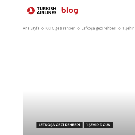
Yerler
Sey
Ana Sayfa
KKTC gezi rehberi
Lefkoşa gezi rehberi
1 şehir
LEFKOŞA GEZI REHBERI
1 ŞEHIR 3 GÜN