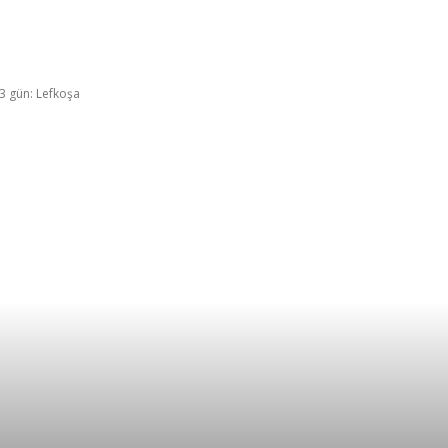
ahat fikirleri
İpuçları
Ailemizden
TK hikâyele
 3 gün: Lefkoşa