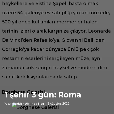
heykellere ve Sistine Şapeli başta olmak
üzere 54 galeriye ev sahipliği yapan müzede,
500 yıl önce kullanılan mermerler halen
tarihin izleri olarak karşınıza çıkıyor. Leonarda
Da Vinci’den Rafaello’ya, Giovanni Belli’den
Corregio’ya kadar dünyaca ünlü pek çok
ressamın eserlerini sergileyen müze, aynı
zamanda çok zengin heykel ve modern dini
sanat koleksiyonlarına da sahip.
Borghese Galerisi
1 şehir 3 gün: Roma
8 Ağustos 2022
Yazar
Turkish Airlines Blog