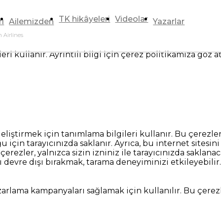
TK hikâyeleri
Videolar
rı
Ailemizden
Yazarlar
 Airlines
ri kullanır. Ayrıntılı bilgi için çerez politikamıza göz a
geliştirmek için tanımlama bilgileri kullanır. Bu çerezle
ğu için tarayıcınızda saklanır. Ayrıca, bu internet sites
rezler, yalnızca sizin izniniz ile tarayıcınızda saklanac
 devre dışı bırakmak, tarama deneyiminizi etkileyebilir.
arlama kampanyaları sağlamak için kullanılır. Bu çerezler