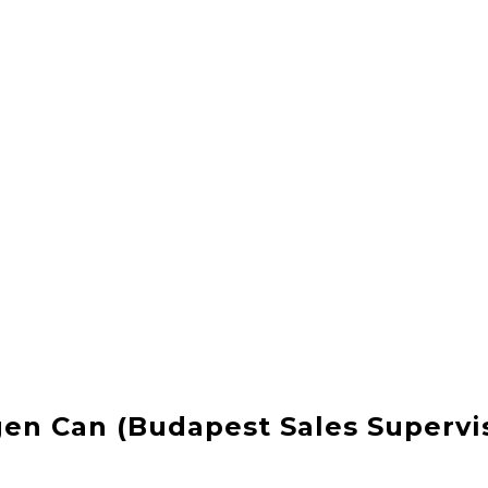
t fikirleri
İpuçları
Ailemizden
TK hikâyeleri
en Can (Budapest Sales Supervi