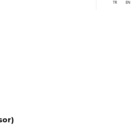
More
TR
EN
sor)