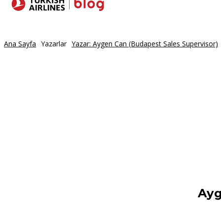
Yerler
Seyaha
Ana Sayfa
Yazarlar
Yazar: Aygen Can (Budapest Sales Supervisor)
Ayg