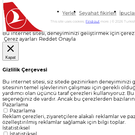
Yerler
Seyahat fikirleri
İpuçla
This site uses cookies.
Find out
more. | © 2026 Turkish
Bu internet sitesi, deneyiminizi geliştirmek için çerezle
Çerez ayarları
Reddet
Onayla
Kapat
Gizlilik Çerçevesi
Bu internet sitesi, siz sitede gezinirken deneyiminizi 
sitesinin temel işlevlerinin çalışması için gerekli oldu
yardımcı olan üçüncü taraf çerezleri kullanıyoruz. Bu çe
seçeneğiniz de vardır. Ancak bu çerezlerden bazılarını
Pazarlama
Pazarlama
Reklam çerezleri, ziyaretçilere alakalı reklamlar ve paz
özelleştirilmiş reklamlar sağlamak için bilgi toplar.
İstatistiksel
İstatistiksel