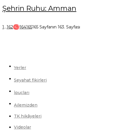
Şehrin Ruhu: Amman
1
...
162
163
164
165
165 Sayfanın 163. Sayfası
Yerler
Seyahat fikirleri
İpuçları
Ailemizden
TK hikâyeleri
Videolar