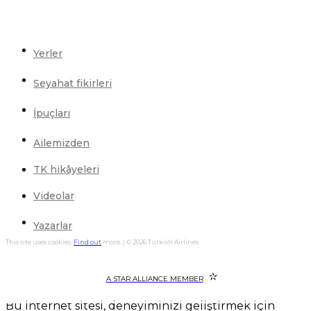
Yerler
Seyahat fikirleri
İpuçları
Ailemizden
TK hikâyeleri
Videolar
Yazarlar
This site uses cookies.
Find out
more. | © 2026 Turkish Airlines
A STAR ALLIANCE MEMBER
Bu internet sitesi, deneyiminizi geliştirmek için