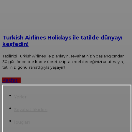
Turkish Airlines Holidays ile tatilde dünyayı
keşfedin!
Tatilinizi Turkish Airlines ile planlayın, seyahatinizin başlangıcından
30 gün öncesine kadar ücretsiz iptal edebileceğinizi unutmayın,
tatilinizi gönül rahatlığıyla yaşayın!
Keşfet
Yerler
Seyahat fikirleri
İpuçları