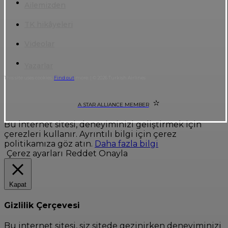
Ailemizden
TK hikâyeleri
Videolar
Yazarlar
This site uses cookies.
Find out
more. | © 2026 Turkish Airlines
A STAR ALLIANCE MEMBER
Bu internet sitesi, deneyiminizi geliştirmek için
çerezleri kullanır. Ayrıntılı bilgi için çerez
politikamıza göz atın.
Daha fazla bilgi
Çerez ayarları
Reddet
Onayla
Kapat
Gizlilik Çerçevesi
Bu internet sitesi, siz sitede gezinirken deneyiminizi