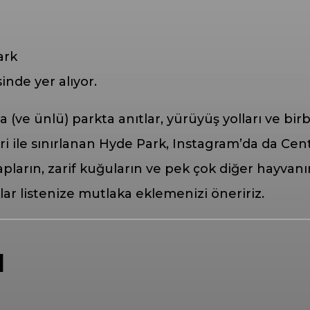
nde yer alıyor.
e ünlü) parkta anıtlar, yürüyüş yolları ve birbi
ile sınırlanan Hyde Park, Instagram’da da Cent
ncapların, zarif kuğuların ve pek çok diğer hayv
ar listenize mutlaka eklemenizi öneririz.
l