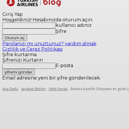
Yerler
Seyaha
Giriş Yap
Hoşgeldiniz! Hesabınızda oturum açın.
kullanıcı adınız
Şifre
Parolanızı mı unuttunuz? yardım almak
Gizlilik ve Çerez Politikası
Şifre kurtarma
Şifrenizi Kurtarın
E-posta
Email adresine yeni bir şifre gönderilecek.
Ana Sayfa
Seyahat fikirleri
Şehir hayatı
Bahara hazırlık: Dünyanın en güzel ş