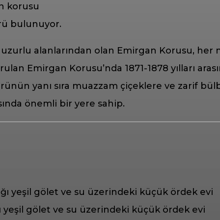
rü bulunuyor.
 huzurlu alanlarından olan Emirgan Korusu, her
ulan Emirgan Korusu’nda 1871-1878 yılları aras
ürünün yanı sıra muazzam çiçeklere ve zarif bül
sında önemli bir yere sahip.
ı yeşil gölet ve su üzerindeki küçük ördek evi