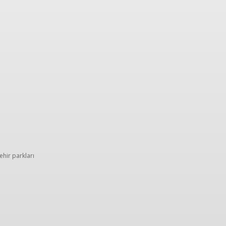
t fikirleri
İpuçları
Ailemizden
TK hikâyeleri
ehir parkları