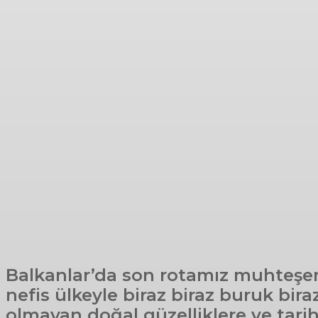
Balkanlar’da son rotamız muhteşem
nefis ülkeyle biraz biraz buruk bira
olmayan doğal güzelliklere ve tari