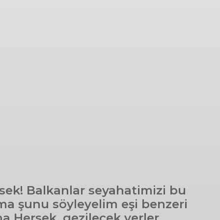
ek! Balkanlar seyahatimizi bu
 Ama şunu söyleyelim eşi benzeri
a Hersek, gezilecek yerler