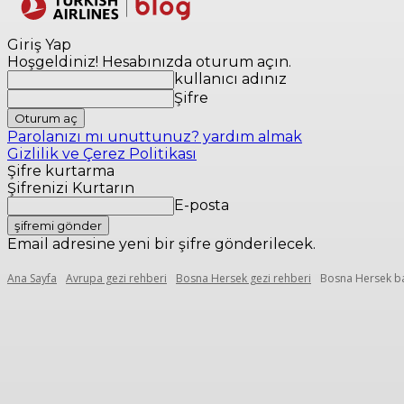
Yerler
Seyaha
Giriş Yap
Hoşgeldiniz! Hesabınızda oturum açın.
kullanıcı adınız
Şifre
Parolanızı mı unuttunuz? yardım almak
Gizlilik ve Çerez Politikası
Şifre kurtarma
Şifrenizi Kurtarın
E-posta
Email adresine yeni bir şifre gönderilecek.
Ana Sayfa
Avrupa gezi rehberi
Bosna Hersek gezi rehberi
Bosna Hersek baş