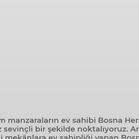
 manzaraların ev sahibi Bosna Hers
z sevinçli bir şekilde noktalıyoruz.
hi mekânlara ev sahipliği yapan Bosn