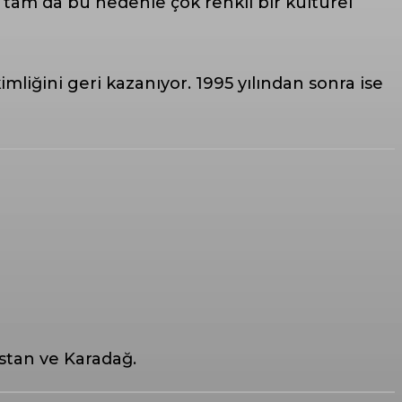
am da bu nedenle çok renkli bir kültürel
imliğini geri kazanıyor. 1995 yılından sonra ise
istan ve Karadağ.