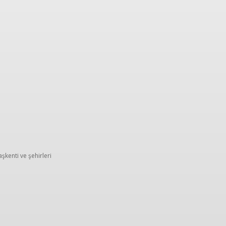
t fikirleri
İpuçları
Ailemizden
TK hikâyeleri
kenti ve şehirleri