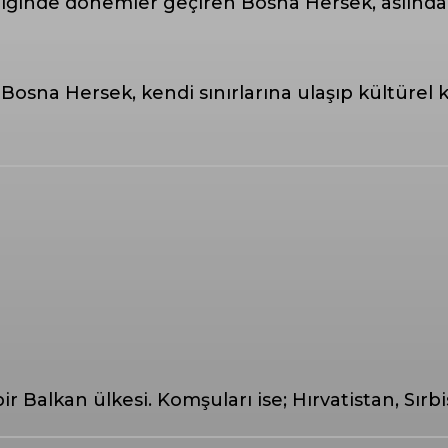
inde dönemler geçiren Bosna Hersek, aslında t
 Bosna Hersek, kendi sınırlarına ulaşıp kültürel k
Balkan ülkesi. Komşuları ise; Hırvatistan, Sırb