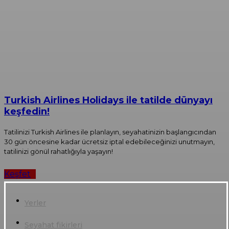
Turkish Airlines Holidays ile tatilde dünyayı
keşfedin!
Tatilinizi Turkish Airlines ile planlayın, seyahatinizin başlangıcından
30 gün öncesine kadar ücretsiz iptal edebileceğinizi unutmayın,
tatilinizi gönül rahatlığıyla yaşayın!
Keşfet
Yerler
Seyahat fikirleri