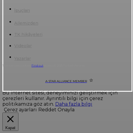
İpuçları
Ailemizden
TK hikâyeleri
Videolar
Yazarlar
This site uses cookies.
Find out
more. | © 2026 Turkish Airlines
A STAR ALLIANCE MEMBER
Bu internet sitesi, deneyiminizi geliştirmek için
çerezleri kullanır. Ayrıntılı bilgi için çerez
politikamıza göz atın.
Daha fazla bilgi
Çerez ayarları
Reddet
Onayla
Kapat