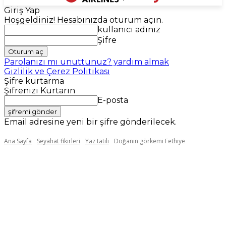
Giriş Yap
Hoşgeldiniz! Hesabınızda oturum açın.
kullanıcı adınız
Şifre
Parolanızı mı unuttunuz? yardım almak
Gizlilik ve Çerez Politikası
Şifre kurtarma
Şifrenizi Kurtarın
E-posta
Email adresine yeni bir şifre gönderilecek.
Ana Sayfa
Seyahat fikirleri
Yaz tatili
Doğanın görkemi Fethiye