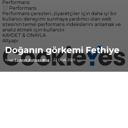
Performans
Performans
Performans çerezleri, ziyaretçiler için daha iyi bir
kullanıcı deneyimi sunmaya yardımcı olan web
sitesinin temel performans indekslerini anlamak ve
analiz etmek için kullanılır.
KAYDET & ONAYLA
Altyapı
Doğanın görkemi Fethiye
22 Ocak 2020
Yazar
Turkish Airlines Blog