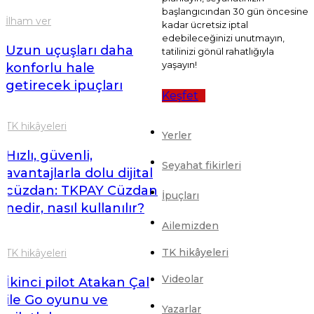
başlangıcından 30 gün öncesine
İlham ver
kadar ücretsiz iptal
edebileceğinizi unutmayın,
Uzun uçuşları daha
tatilinizi gönül rahatlığıyla
yaşayın!
konforlu hale
getirecek ipuçları
Keşfet
TK hikâyeleri
Yerler
Hızlı, güvenli,
Seyahat fikirleri
avantajlarla dolu dijital
cüzdan: TKPAY Cüzdan
İpuçları
nedir, nasıl kullanılır?
Ailemizden
TK hikâyeleri
TK hikâyeleri
Videolar
İkinci pilot Atakan Çal
ile Go oyunu ve
Yazarlar