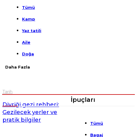
Tümü
Kamp
Yaz tatili
Aile
Doğa
Daha Fazla
Tarih
İpuçları
Divriği gezi rehberi:
Gezilecek yerler ve
pratik bilgiler
Tümü
Bagaj