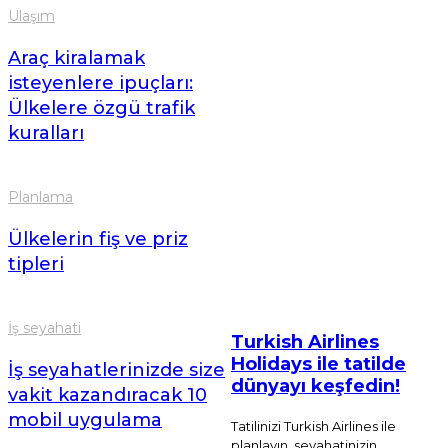
Ulaşım
Araç kiralamak
isteyenlere ipuçları:
Ülkelere özgü trafik
kuralları
Planlama
Ülkelerin fiş ve priz
tipleri
İş seyahati
Turkish Airlines
Holidays ile tatilde
İş seyahatlerinizde size
dünyayı keşfedin!
vakit kazandıracak 10
mobil uygulama
Tatilinizi Turkish Airlines ile
planlayın, seyahatinizin