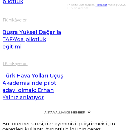
pilotluk
This site uses cookies.
Find out
more. | © 2026
Turkish Airlines
TK hikâyeleri
Büşra Yüksel Dağar’la
TAFA’da pilotluk
eğitimi
TK hikâyeleri
Türk Hava Yolları Uçuş
Akademisi’nde pilot
adayı olmak: Erhan
Yalnız anlatıyor
A STAR ALLIANCE MEMBER
Bu internet sitesi, deneyiminizi geliştirmek için
çerezleri kullanır. Ayrıntılı bilgi için çerez