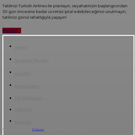
Tatilinizi Turkish Airlines ile planlayın, seyahatinizin başlangıcından
30 gün öncesine kadar ücretsiz iptal edebileceğinizi unutmayın,
tatilinizi gönül rahatlığıyla yaşayın!
Keşfet
Yerler
Seyahat fikirleri
İpuçları
Ailemizden
TK hikâyeleri
Videolar
Yazarlar
This site uses cookies.
Find out
more. | © 2026 Turkish Airlines