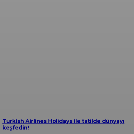
Turkish Airlines Holidays ile tatilde dünyayı
keşfedin!