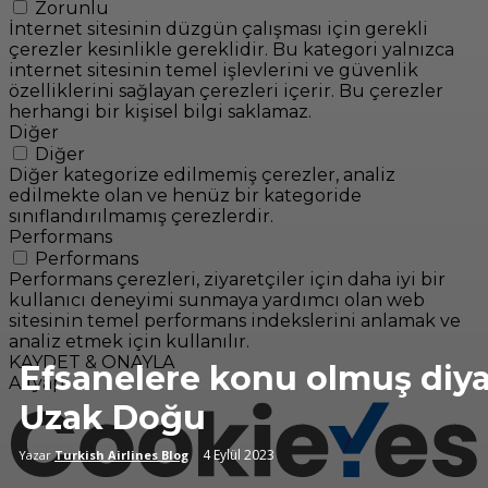
Zorunlu
İnternet sitesinin düzgün çalışması için gerekli
çerezler kesinlikle gereklidir. Bu kategori yalnızca
internet sitesinin temel işlevlerini ve güvenlik
özelliklerini sağlayan çerezleri içerir. Bu çerezler
herhangi bir kişisel bilgi saklamaz.
Diğer
Diğer
Diğer kategorize edilmemiş çerezler, analiz
edilmekte olan ve henüz bir kategoride
sınıflandırılmamış çerezlerdir.
Performans
Performans
Performans çerezleri, ziyaretçiler için daha iyi bir
kullanıcı deneyimi sunmaya yardımcı olan web
sitesinin temel performans indekslerini anlamak ve
analiz etmek için kullanılır.
KAYDET & ONAYLA
Efsanelere konu olmuş diya
Altyapı
Uzak Doğu
4 Eylül 2023
Yazar
Turkish Airlines Blog