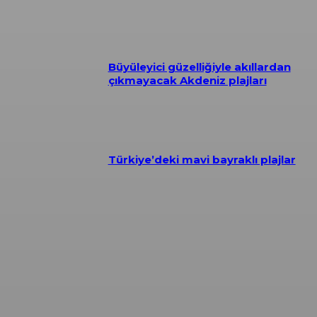
Büyüleyici güzelliğiyle akıllardan
çıkmayacak Akdeniz plajları
Türkiye’deki mavi bayraklı plajlar