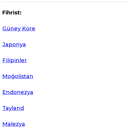
Fihrist:
Güney Kore
Japonya
Filipinler
Moğolistan
Endonezya
Tayland
Malezya