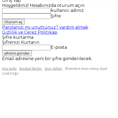
Giriş Yap
Hoşgeldiniz! Hesabınızda oturum açın.
kullanıcı adınız
Şifre
Parolanızı mı unuttunuz? yardım almak
Gizlilik ve Çerez Politikası
Şifre kurtarma
Şifrenizi Kurtarın
E-posta
Email adresine yeni bir şifre gönderilecek.
Ana Sayfa
Seyahat fikirleri
Seyir defteri
Efsanelere konu olmuş diyar:
Uzak Doğu