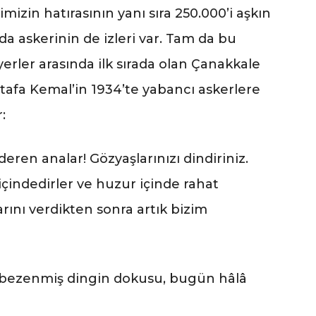
izin hatırasının yanı sıra 250.000’i aşkın
nda askerinin de izleri var. Tam da bu
erler arasında ilk sırada olan Çanakkale
stafa Kemal’in 1934’te yabancı askerlere
:
eren analar! Gözyaşlarınızı dindiriniz.
içindedirler ve huzur içinde rahat
rını verdikten sonra artık bizim
rle bezenmiş dingin dokusu, bugün hâlâ