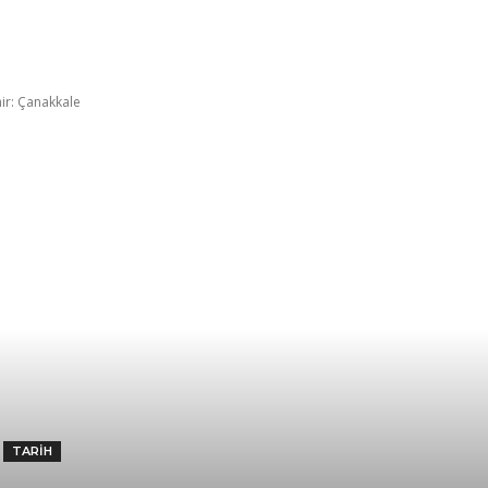
ahat fikirleri
İpuçları
Ailemizden
TK hikâyele
ir: Çanakkale
TARIH