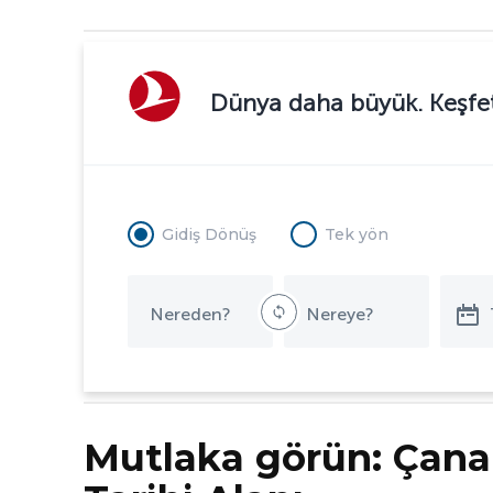
Dünya daha büyük. Keşfet
Gidiş Dönüş
Tek yön
Mutlaka görün: Çanak