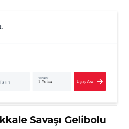
.
Uçuş Ara
kale Savaşı Gelibolu