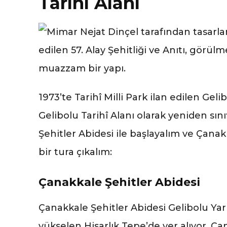
Tarihi Alanı
1973’te Tarihî Milli Park ilan edilen Gel
Gelibolu Tarihî Alanı olarak yeniden sını
Şehitler Abidesi ile başlayalım ve Çanak
bir tura çıkalım:
Çanakkale Şehitler Abidesi
Çanakkale Şehitler Abidesi Gelibolu Ya
yükselen Hisarlık Tepe’de yer alıyor. Ça