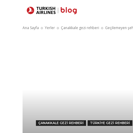
Yerler
Sey
Ana Sayfa
Yerler
Çanakkale gezi rehberi
Geçilemeyen şeh
ÇANAKKALE GEZI REHBERI
TÜRKIYE GEZI REHBERI