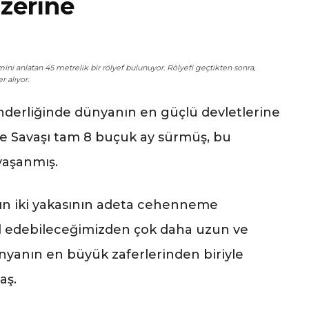
üzerine
i anlatan 45 metrelik bir rölyef bulunuyor. Rölyefi geçtikten sonra,
 alıyor.
nderliğinde dünyanın en güçlü devletlerine
ale Savaşı tam 8 buçuk ay sürmüş, bu
yaşanmış.
zın iki yakasının adeta cehenneme
l edebileceğimizden çok daha uzun ve
ünyanın en büyük zaferlerinden biriyle
aş.