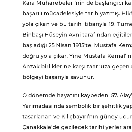
Kara Muharebeleri’nin de başlangıcı ka
başarılı mücadelesiyle tarih yazmış. Hi
yola çıkan ve bu tarih itibarıyla 19. T
Binbaşı Hüseyin Avni tarafından eğitile
başladığı 25 Nisan 1915’te, Mustafa Kemal’
doğru yola çıkar. Yine Mustafa Kemal’i
Anzak birliklerine karşı taarruza geçen 
bölgeyi başarıyla savunur.
O dönemde hayatını kaybeden, 57. Alay’a
Yarımadası’nda sembolik bir şehitlik yap
tasarlanan ve Kılıçbayırı’nın güney ucund
Çanakkale’de gezilecek tarihi yerler a