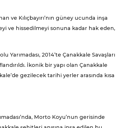
ibolu Yarımadası, 2014’te Çanakkale Savaşları
flandırıldı. İkonik bir yapı olan Çanakkale
kale’de gezilecek tarihi yerler arasında kısa
rımadası’nda, Morto Koyu’nun gerisinde
nakkale şehitleri anısına inşa edilen bu