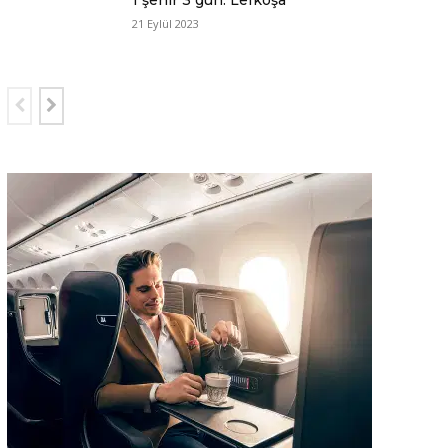
1 şehir 3 gün: Lefkoşa
21 Eylül 2023