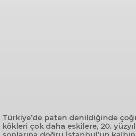
Türkiye’de paten denildiğinde çoğ
kökleri çok daha eskilere, 20. yüz
sonlarına doğru İstanbul’un kalbind