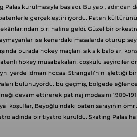
 Palas kurulmasıyla başladı. Bu yapı, adından da
patenlerle gerçekleştiriliyordu. Paten kültürün
nlarından biri haline geldi. Güzel bir orkestra 
aymayanlar ise kenardaki masalarda oturup seyirc
şında burada hokey maçları, sık sık balolar, kons
 patenli hokey müsabakaları, coşkulu seyirciler
nı yerde idman hocası Strangali’nin işlettiği 
nyaları bulunuyordu. bu geçmiş, bölgede eğlence
neği devam ettirerek patinaj modasını 1909-1915 y
al koşullar, Beyoğlu’ndaki paten sarayının ömrün
atro adında bir tiyatro kuruldu. Skating Palas h