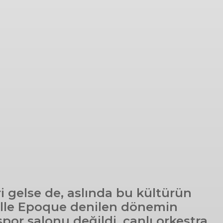
 gelse de, aslında bu kültürün
 Belle Epoque denilen dönemin
por salonu değildi, canlı orkestra