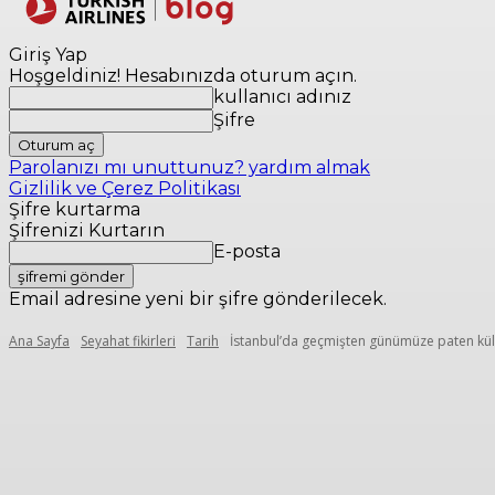
Yerler
Seyaha
Giriş Yap
Hoşgeldiniz! Hesabınızda oturum açın.
kullanıcı adınız
Şifre
Parolanızı mı unuttunuz? yardım almak
Gizlilik ve Çerez Politikası
Şifre kurtarma
Şifrenizi Kurtarın
E-posta
Email adresine yeni bir şifre gönderilecek.
Ana Sayfa
Seyahat fikirleri
Tarih
İstanbul’da geçmişten günümüze paten kül