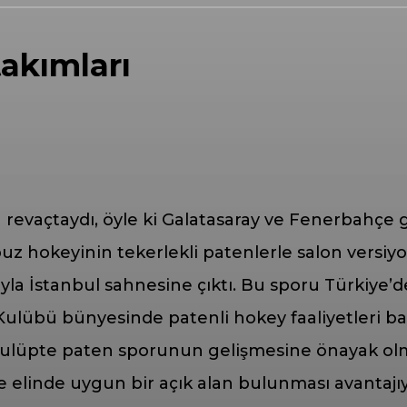
akımları
 revaçtaydı, öyle ki Galatasaray ve Fenerbahçe g
z hokeyinin tekerlekli patenlerle salon versiyon
ıyla İstanbul sahnesine çıktı. Bu sporu Türkiye’
 Kulübü bünyesinde patenli hokey faaliyetleri baş
kulüpte paten sporunun gelişmesine önayak olmuşt
elinde uygun bir açık alan bulunması avantajıy