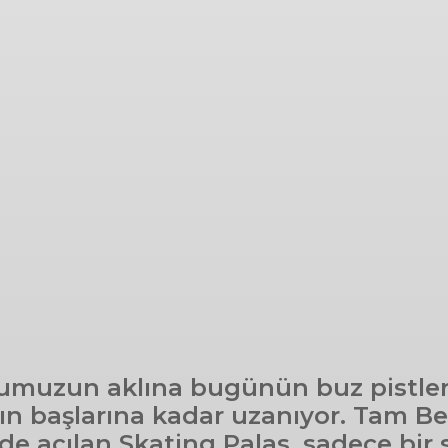
umuzun aklına bugünün buz pistleri
yılın başlarına kadar uzanıyor. Tam
e açılan Skating Palas, sadece bir s