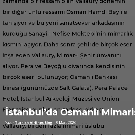
zamanda bir ressam olan Vallaury dönemin
bir diğer ünlü ressamı Osman Hamdi Bey ile
tanışıyor ve bu yeni sanatsever arkadaşının
kurduğu Sanayi-i Nefise Mektebi’nin mimarlık
kısmını açıyor. Daha sonra şehirde birçok eser
inşa eden Vallaury, Mimar-ı Şehir ünvanını
alıyor. Pera ve Beyoğlu civarında kendisinin
birçok eseri bulunuyor; Osmanlı Bankası
binası (günümüzde Salt Galata), Pera Palace
Hotel, İstanbul Arkeoloji Müzesi ve Union
Française bunlardan sadece birkaçı.
İstanbul’da Osmanlı Mimari
9 Mart 2026
Yazar
Turkish Airlines Blog
Vallaury, birden fazla mimari üslubu