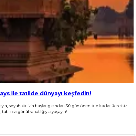
ays ile tatilde dünyayı keşfedin!
lanlayın, seyahatinizin başlangıcından 30 gün öncesine kadar ücretsiz
atilinizi gönül rahatlığıyla yaşayın!