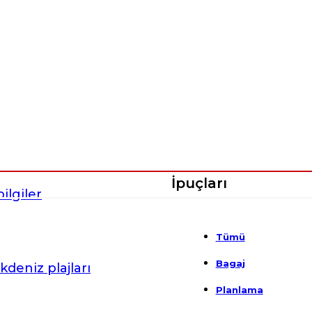
İpuçları
ilgiler
Tümü
Bagaj
kdeniz plajları
Planlama