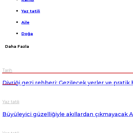
Yaz tatili
Aile
Doğa
Daha Fazla
Tarih
Divriği gezi rehberi: Gezilecek yerler ve pratik b
Yaz tatili
Büyüleyici güzelliğiyle akıllardan çıkmayacak A