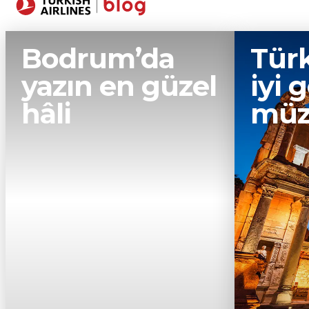
Yerler
Seyaha
Bodrum’da
Türk
yazın en güzel
iyi 
hâli
müz