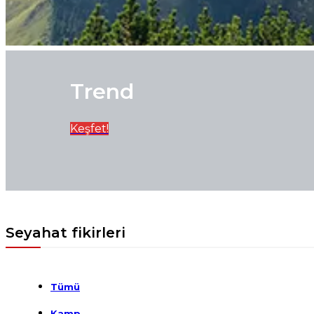
Trend
Keşfet!
Seyahat fikirleri
Tümü
Kamp