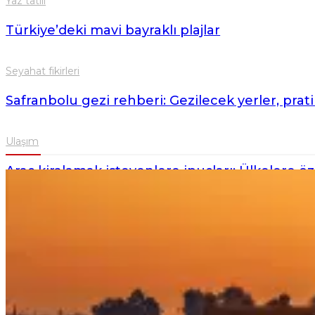
Yaz tatili
Türkiye’deki mavi bayraklı plajlar
Seyahat fikirleri
Safranbolu gezi rehberi: Gezilecek yerler, pratik
Ulaşım
Araç kiralamak isteyenlere ipuçları: Ülkelere özg
Planlama
Ülkelerin fiş ve priz tipleri
İş seyahati