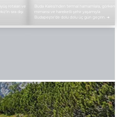
yüş rotaları ve
Buda Kalesi’nden termal hamamlara, görkeml
z’in sıra dışı
mimarisi ve hareketli şehir yaşamıyla
Budapeşte’de dolu dolu üç gün geçirin. ➜
Keşfet