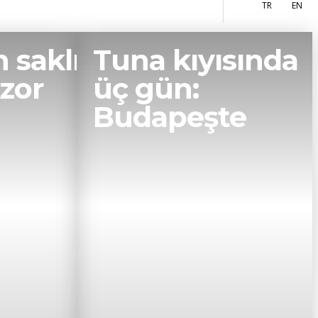
More
TR
EN
n saklı
Tuna kıyısında
Azor
üç gün:
Budapeşte