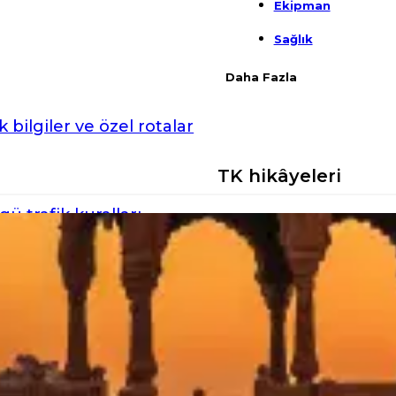
Ekipman
Sağlık
Daha Fazla
 bilgiler ve özel rotalar
TK hikâyeleri
ü trafik kuralları