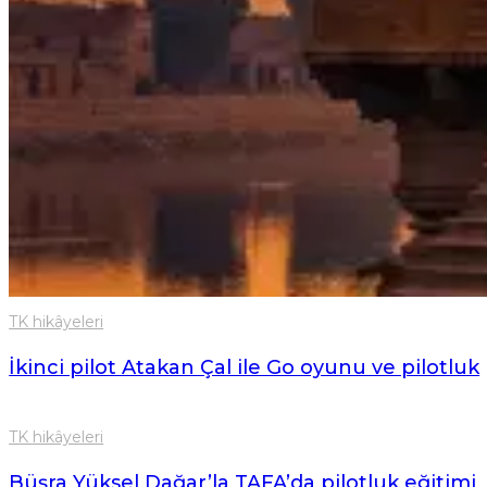
İş seyahatlerinizde size vakit kazandıracak 10
İlham ver
Uzun uçuşları daha konforlu hale getirecek ipu
TK hikâyeleri
Hızlı, güvenli, avantajlarla dolu dijital cüzdan:
kullanılır?
TK hikâyeleri
İkinci pilot Atakan Çal ile Go oyunu ve pilotluk
TK hikâyeleri
Büşra Yüksel Dağar’la TAFA’da pilotluk eğitimi