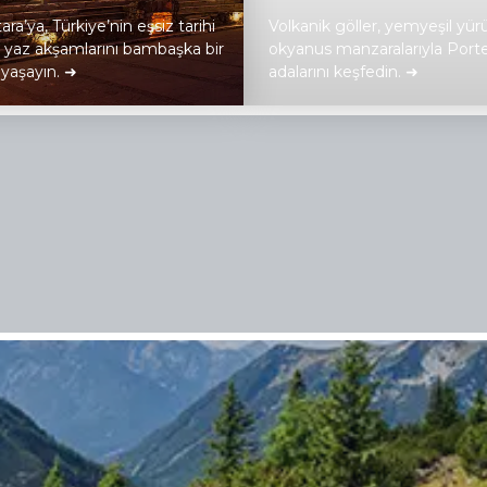
ra’ya, Türkiye’nin eşsiz tarihi
Volkanik göller, yemyeşil yürü
a yaz akşamlarını bambaşka bir
okyanus manzaralarıyla Porteki
yaşayın. ➜
adalarını keşfedin. ➜
Keşfet