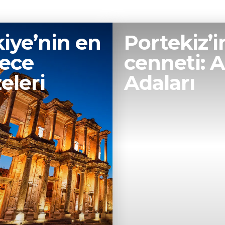
t fikirleri
İpuçları
Ailemizden
TK hikâyeleri
iye’nin en
Portekiz’i
gece
cenneti: 
eleri
Adaları