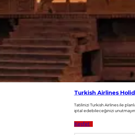
 mobil uygulama
çları
 TKPAY Cüzdan nedir, nasıl
Turkish Airlines Holid
Tatilinizi Turkish Airlines ile p
iptal edebileceğinizi unutmayın, t
Keşfet