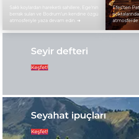
Saklı koylardan hareketli sahillere, Ege’nin
Efes’ten Pata
berrak suları ve Bodrum’un kendine özgü
noktalarınd
atmosferiyle yaza devam edin. ➜
atmosferde 
Keşfet
Keşfet
Seyir defteri
Keşfet!
Seyahat ipuçları
Keşfet!