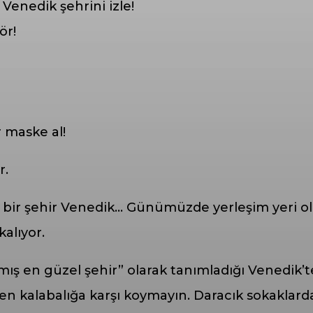
Venedik şehrini izle!
ör!
 maske al!
r.
n bir şehir Venedik… Günümüzde yerleşim yeri ol
kalıyor.
mış en güzel şehir” olarak tanımladığı Venedik’t
zden kalabalığa karşı koymayın. Daracık sokaklard