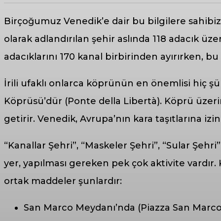
Birçoğumuz Venedik’e dair bu bilgilere sahibizd
olarak adlandırılan şehir aslında 118 adacık ü
adacıklarını 170 kanal birbirinden ayırırken, bu
İrili ufaklı onlarca köprünün en önemlisi hiç
Köprüsü’dür (Ponte della Libertà). Köprü üzerin
getirir. Venedik, Avrupa’nın kara taşıtlarına iz
“Kanallar Şehri”, “Maskeler Şehri”, “Sular Şehr
yer, yapılması gereken pek çok aktivite vardır. 
ortak maddeler şunlardır:
San Marco Meydanı’nda (Piazza San Marco) 