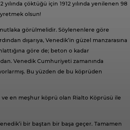
 yılında çöktüğü için 1912 yılında yenilenen 98
eyretmek olsun!
mutlaka görülmelidir. Söylenenlere göre
ından dışarıya, Venedik’in güzel manzarasına
nlattığına göre de; beton o kadar
uradan. Venedik Cumhuriyeti zamanında
mıyorlarmış. Bu yüzden de bu köprüden
i ve en meşhur köprü olan Rialto Köprüsü ile
 Venedik’i bir baştan bir başa geçer. Tamamen