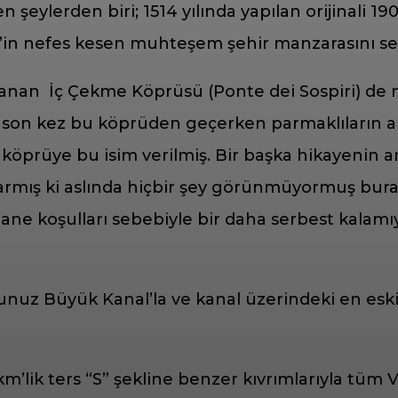
lerden biri; 1514 yılında yapılan orijinali 1902
ik’in nefes kesen muhteşem şehir manzarasını s
lanan İç Çekme Köprüsü (Ponte dei Sospiri) de 
n kez bu köprüden geçerken parmaklıların ard
 köprüye bu isim verilmiş. Bir başka hikayenin a
 darmış ki aslında hiçbir şey görünmüyormuş b
ane koşulları sebebiyle bir daha serbest kala
lunuz Büyük Kanal’la ve kanal üzerindeki en esk
km’lik ters “S” şekline benzer kıvrımlarıyla tüm