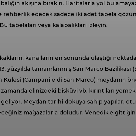
labalığın akışına bırakın. Haritalarla yol bulamay
 rehberlik edecek sadece iki adet tabela gözünüz
 tabelaları veya kalabalıkları izleyin.
kların, kanalların en sonunda ulaştığı noktada
. yüzyılda tamamlanmış San Marco Bazilikası (Ba
 Çan Kulesi (Campanile di San Marco) meydanın ö
 zamanda elinizdeki bisküvi vb. kırıntıları yem
 geliyor. Meydan tarihi dokuya sahip yapılar, ot
leceğiniz mağazalarla doludur. Venedik’e gittiğ