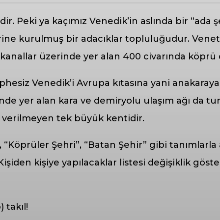
ir. Peki ya kaçımız Venedik’in aslında bir “ada 
zerine kurulmuş bir adacıklar topluluğudur. Vene
 kanallar üzerinde yer alan 400 civarında köprü d
 şüphesiz Venedik’i Avrupa kıtasına yani anakar
de yer alan kara ve demiryolu ulaşım ağı da turi
in verilmeyen tek büyük kentidir.
i”, “Köprüler Şehri”, “Batan Şehir” gibi tanımlar
Kişiden kişiye yapılacaklar listesi değişiklik gös
takıl!