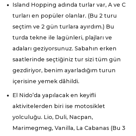
Island Hopping adında turlar var, A ve C
turları en popüler olanlar. (Bu 2 turu
seçtim ve 2 gün turlara ayırdım.) Bu
turda tekne ile lagünleri, plajları ve
adaları geziyorsunuz. Sabahın erken
saatlerinde seçtiğiniz tur sizi tüm gün
gezdiriyor, benim ayarladığım turun
içerisine yemek dâhildi.
El Nido’da yapılacak en keyifli
aktivitelerden biri ise motosiklet
yolculuğu. Lio, Duli, Nacpan,
Marimegmeg, Vanilla, La Cabanas (Bu 3