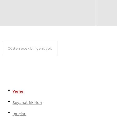
Oslo gezi rehberi
Gösterilecek bir içerik yok
Yerler
Seyahat fikirleri
İpuçları