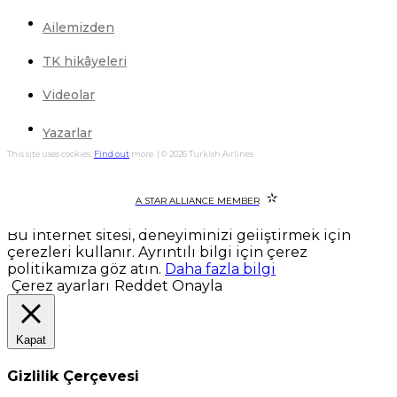
Ailemizden
TK hikâyeleri
Videolar
Yazarlar
This site uses cookies.
Find out
more. | © 2026 Turkish Airlines
A STAR ALLIANCE MEMBER
Bu internet sitesi, deneyiminizi geliştirmek için
çerezleri kullanır. Ayrıntılı bilgi için çerez
politikamıza göz atın.
Daha fazla bilgi
Çerez ayarları
Reddet
Onayla
Kapat
Gizlilik Çerçevesi