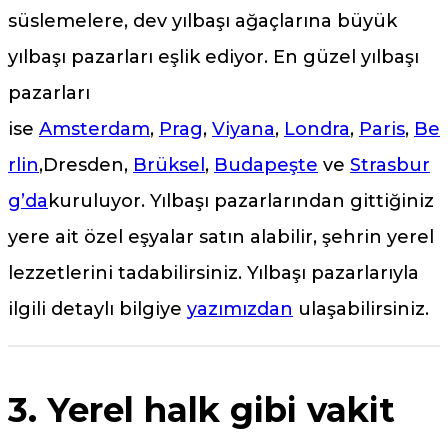
süslemelere, dev yılbaşı ağaçlarına büyük
yılbaşı pazarları eşlik ediyor. En güzel yılbaşı
pazarları
ise
Amsterdam
,
Prag
,
Viyana
,
Londra
,
Paris
,
Be
rlin
,Dresden,
Brüksel
,
Budapeşte
ve
Strasbur
g’da
kuruluyor. Yılbaşı pazarlarından gittiğiniz
yere ait özel eşyalar satın alabilir, şehrin yerel
lezzetlerini tadabilirsiniz. Yılbaşı pazarlarıyla
ilgili detaylı bilgiye
yazımızdan
ulaşabilirsiniz.
3. Yerel halk gibi vakit