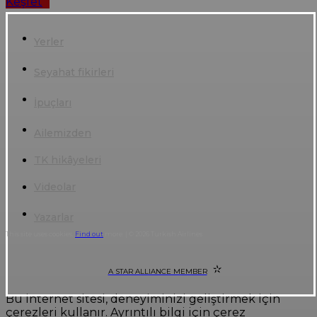
Keşfet
Yerler
Seyahat fikirleri
İpuçları
Ailemizden
TK hikâyeleri
Videolar
Yazarlar
This site uses cookies.
Find out
more. | © 2026 Turkish Airlines
A STAR ALLIANCE MEMBER
Bu internet sitesi, deneyiminizi geliştirmek için
çerezleri kullanır. Ayrıntılı bilgi için çerez