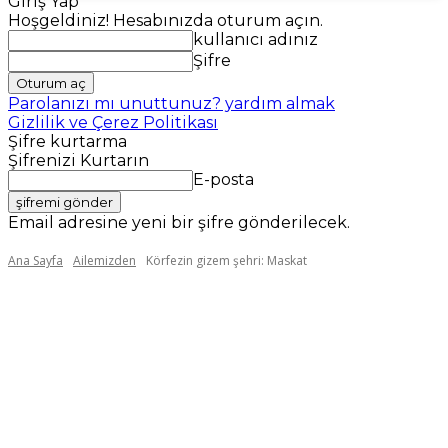
Giriş Yap
Hoşgeldiniz! Hesabınızda oturum açın.
kullanıcı adınız
Şifre
Parolanızı mı unuttunuz? yardım almak
Gizlilik ve Çerez Politikası
Şifre kurtarma
Şifrenizi Kurtarın
E-posta
Email adresine yeni bir şifre gönderilecek.
Ana Sayfa
Ailemizden
Körfezin gizem şehri: Maskat