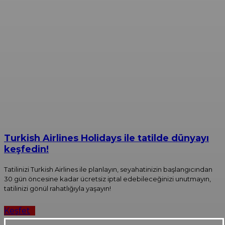
Turkish Airlines Holidays ile tatilde dünyayı
keşfedin!
Tatilinizi Turkish Airlines ile planlayın, seyahatinizin başlangıcından
30 gün öncesine kadar ücretsiz iptal edebileceğinizi unutmayın,
tatilinizi gönül rahatlığıyla yaşayın!
Keşfet