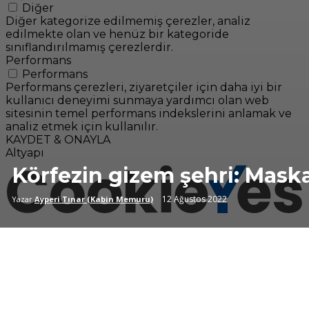
Diğer
Diğer kategorize edilmemiş çerezler, analiz
edilmekte olan ve henüz bir kategoride
sınıflandırılmamış çerezlerdir.
Performans
Performans
Performans çerezleri, ziyaretçiler için daha iyi bir
kullanıcı deneyimi sunmaya yardımcı olan web
sitesinin temel performans indekslerini anlamak ve
analiz etmek için kullanılır.
KAYDET & ONAYLA
Altyapı
Körfezin gizem şehri: Mask
12 Ağustos 2022
Yazar
Ayperi Tınar (Kabin Memuru)