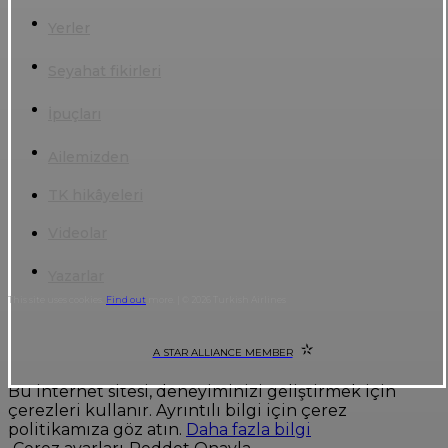
Yerler
Seyahat fikirleri
İpuçları
Ailemizden
TK hikâyeleri
Videolar
Yazarlar
This site uses cookies.
Find out
more. | © 2026 Turkish Airlines
A STAR ALLIANCE MEMBER
Bu internet sitesi, deneyiminizi geliştirmek için
çerezleri kullanır. Ayrıntılı bilgi için çerez
politikamıza göz atın.
Daha fazla bilgi