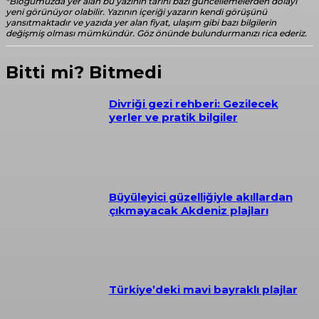
*Blogumuzda yer alan bu yazının tarihi bazı güncellemelerden dolayı
yeni görünüyor olabilir. Yazının içeriği yazarın kendi görüşünü
yansıtmaktadır ve yazıda yer alan fiyat, ulaşım gibi bazı bilgilerin
değişmiş olması mümkündür. Göz önünde bulundurmanızı rica ederiz.
Bitti mi? Bitmedi
Divriği gezi rehberi: Gezilecek
yerler ve pratik bilgiler
Büyüleyici güzelliğiyle akıllardan
çıkmayacak Akdeniz plajları
Türkiye’deki mavi bayraklı plajlar