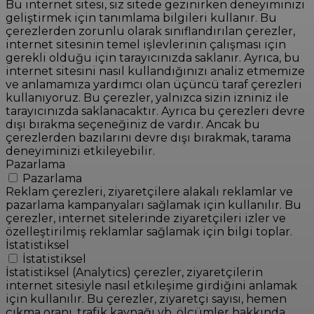
Bu internet sitesi, siz sitede gezinirken deneyiminizi
geliştirmek için tanımlama bilgileri kullanır. Bu
çerezlerden zorunlu olarak sınıflandırılan çerezler,
internet sitesinin temel işlevlerinin çalışması için
gerekli olduğu için tarayıcınızda saklanır. Ayrıca, bu
internet sitesini nasıl kullandığınızı analiz etmemize
ve anlamamıza yardımcı olan üçüncü taraf çerezleri
kullanıyoruz. Bu çerezler, yalnızca sizin izniniz ile
tarayıcınızda saklanacaktır. Ayrıca bu çerezleri devre
dışı bırakma seçeneğiniz de vardır. Ancak bu
çerezlerden bazılarını devre dışı bırakmak, tarama
deneyiminizi etkileyebilir.
Pazarlama
Pazarlama
Reklam çerezleri, ziyaretçilere alakalı reklamlar ve
pazarlama kampanyaları sağlamak için kullanılır. Bu
çerezler, internet sitelerinde ziyaretçileri izler ve
özelleştirilmiş reklamlar sağlamak için bilgi toplar.
İstatistiksel
İstatistiksel
İstatistiksel (Analytics) çerezler, ziyaretçilerin
internet sitesiyle nasıl etkileşime girdiğini anlamak
için kullanılır. Bu çerezler, ziyaretçi sayısı, hemen
çıkma oranı, trafik kaynağı vb. ölçümler hakkında