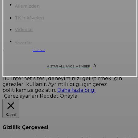
Ailemizden
TK hikâyeleri
Videolar
Yazarlar
This site uses cookies.
Find out
more. | © 2026 Turkish Airlines
A STAR ALLIANCE MEMBER
Bu internet sitesi, deneyiminizi geliştirmek için
çerezleri kullanır. Ayrıntılı bilgi için çerez
politikamıza göz atın.
Daha fazla bilgi
Çerez ayarları
Reddet
Onayla
Kapat
Gizlilik Çerçevesi