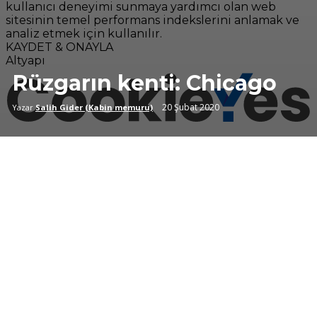
kullanıcı deneyimi sunmaya yardımcı olan web
sitesinin temel performans indekslerini anlamak ve
analiz etmek için kullanılır.
KAYDET & ONAYLA
Altyapı
Rüzgarın kenti: Chicago
20 Şubat 2020
Yazar
Salih Gider (Kabin memuru)