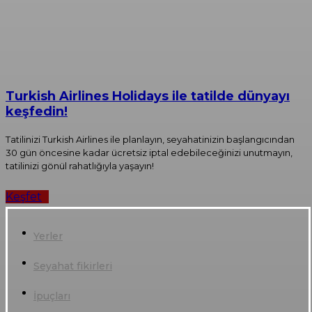
Turkish Airlines Holidays ile tatilde dünyayı
keşfedin!
Tatilinizi Turkish Airlines ile planlayın, seyahatinizin başlangıcından
30 gün öncesine kadar ücretsiz iptal edebileceğinizi unutmayın,
tatilinizi gönül rahatlığıyla yaşayın!
Keşfet
Yerler
Seyahat fikirleri
İpuçları