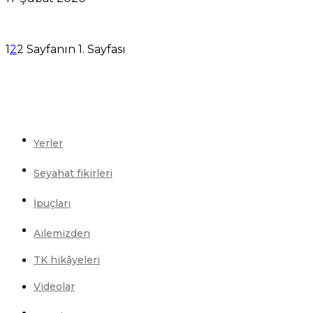
1
2
2 Sayfanın 1. Sayfası
Yerler
Seyahat fikirleri
İpuçları
Ailemizden
TK hikâyeleri
Videolar