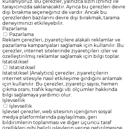
kullanıyoruz. Bu çerezler, yalnızca sizin izniniz ile
tarayıcınızda saklanacaktır. Ayrıca bu çerezleri devre
dışı bırakma seçeneğiniz de vardır. Ancak bu
çerezlerden bazılarını devre dışı bırakmak, tarama
deneyiminizi etkileyebilir.
Pazarlama
Pazarlama
Reklam çerezleri, ziyaretçilere alakalı reklamlar ve
pazarlama kampanyaları sağlamak için kullanılır. Bu
çerezler, internet sitelerinde ziyaretçileri izler ve
özelleştirilmiş reklamlar sağlamak için bilgi toplar.
İstatistiksel
İstatistiksel
İstatistiksel (Analytics) çerezler, ziyaretçilerin
internet sitesiyle nasıl etkileşime girdiğini anlamak
için kullanılır. Bu çerezler, ziyaretçi sayısı, hemen
çıkma oranı, trafik kaynağı vb. ölçümler hakkında
bilgi sağlamaya yardımcı olur.
İşlevsellik
İşlevsellik
İşlevsel çerezler, web sitesinin içeriğinin sosyal
medya platformlarında paylaşılması, geri
bildirimlerin toplanması ve diğer üçüncü taraf
özellikleri gibi belirli işlevlerin yerine getirilmesine