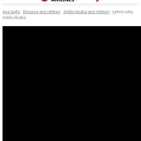
Ana Sayfa
Etiyopya gezi rehberi
Addis Ababa gezi rehberi
Şehrin ruhu:
Addis Ababa