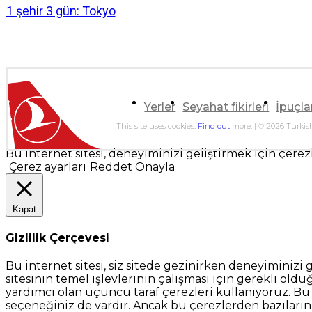
1 şehir 3 gün: Tokyo
Yerler
Seyahat fikirleri
İpuçla
This site uses cookies.
Find out
more. | © 2026 Turkish
Bu internet sitesi, deneyiminizi geliştirmek için çerezle
Çerez ayarları
Reddet
Onayla
Kapat
Gizlilik Çerçevesi
Bu internet sitesi, siz sitede gezinirken deneyiminizi 
sitesinin temel işlevlerinin çalışması için gerekli oldu
yardımcı olan üçüncü taraf çerezleri kullanıyoruz. Bu çe
seçeneğiniz de vardır. Ancak bu çerezlerden bazılarını