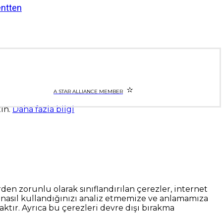
entten
A STAR ALLIANCE MEMBER
tın.
Daha fazla bilgi
rden zorunlu olarak sınıflandırılan çerezler, internet
ini nasıl kullandığınızı analiz etmemize ve anlamamıza
aktır. Ayrıca bu çerezleri devre dışı bırakma