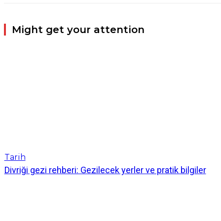
Might get your attention
Tarih
Divriği gezi rehberi: Gezilecek yerler ve pratik bilgiler