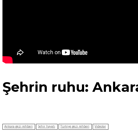
Şehrin ruhu: Ankar
Ankara gezi rehberi
Şehir hayatı
Türkiye gezi rehberi
Videolar