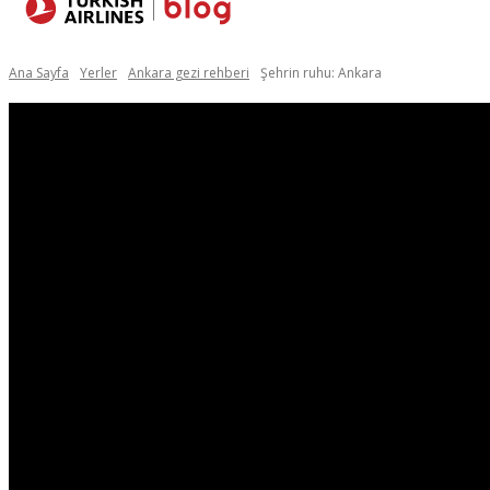
Yerler
Seyaha
Ana Sayfa
Yerler
Ankara gezi rehberi
Şehrin ruhu: Ankara