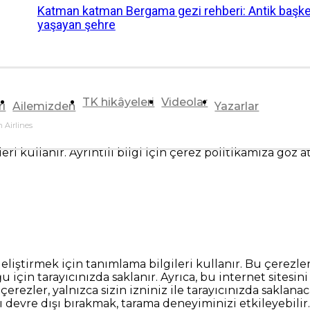
Katman katman Bergama gezi rehberi: Antik başk
yaşayan şehre
TK hikâyeleri
Videolar
rı
Ailemizden
Yazarlar
 Airlines
ri kullanır. Ayrıntılı bilgi için çerez politikamıza göz a
geliştirmek için tanımlama bilgileri kullanır. Bu çerezle
ğu için tarayıcınızda saklanır. Ayrıca, bu internet sites
rezler, yalnızca sizin izniniz ile tarayıcınızda saklanac
 devre dışı bırakmak, tarama deneyiminizi etkileyebilir.