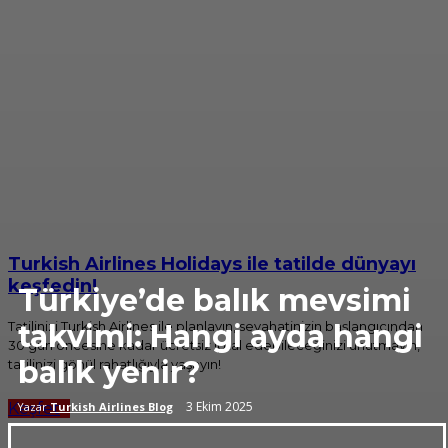
Turkish Airlines Holidays ile tatilde dünyayı
keşfedin!
Türkiye’de balık mevsimi
Tatilinizi Turkish Airlines ile planlayın, seyahatinizin başlangıcından
takvimi: Hangi ayda hangi
30 gün öncesine kadar ücretsiz iptal edebileceğinizi unutmayın,
balık yenir?
tatilinizi gönül rahatlığıyla yaşayın!
3 Ekim 2025
Yazar
Turkish Airlines Blog
Keşfet