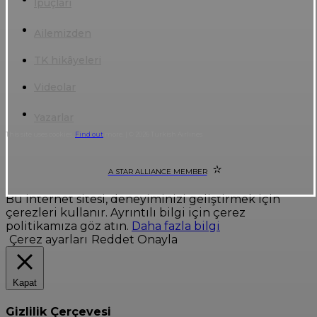
İpuçları
Ailemizden
TK hikâyeleri
Videolar
Yazarlar
This site uses cookies.
Find out
more. | © 2026 Turkish Airlines
A STAR ALLIANCE MEMBER
Bu internet sitesi, deneyiminizi geliştirmek için
çerezleri kullanır. Ayrıntılı bilgi için çerez
politikamıza göz atın.
Daha fazla bilgi
Çerez ayarları
Reddet
Onayla
Kapat
Gizlilik Çerçevesi