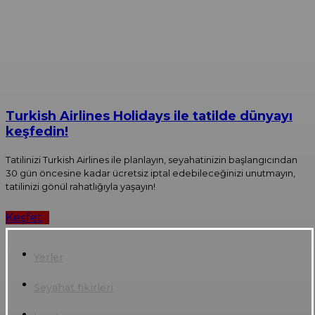
Turkish Airlines Holidays ile tatilde dünyayı
keşfedin!
Tatilinizi Turkish Airlines ile planlayın, seyahatinizin başlangıcından
30 gün öncesine kadar ücretsiz iptal edebileceğinizi unutmayın,
tatilinizi gönül rahatlığıyla yaşayın!
Keşfet
Yerler
Seyahat fikirleri