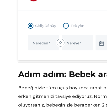
Gidiş Dönüş
Tek yön
Adım adım: Bebek ar
Bebeğinizle tüm uçuş boyunca rahat bi
erken gitmenizi tavsiye ediyoruz. Nor
oluyorsanız, bebeğinizle beraberken 2