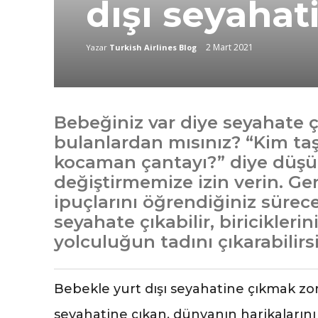
dışı seyahat
2 Mart 2021
Yazar
Turkish Airlines Blog
Bebeğiniz var diye seyahate
bulanlardan mısınız? “Kim ta
kocaman çantayı?” diye düşün
değiştirmemize izin verin. Ge
ipuçlarını öğrendiğiniz sürec
seyahate çıkabilir, biriciklerin
yolculuğun tadını çıkarabilirsi
Bebekle yurt dışı seyahatine çıkmak zor
seyahatine çıkan, dünyanın harikalarını 