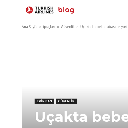
Yerler
Sey
Ana Sayfa
İpuçları
Güvenlik
Uçakta bebek arabası ile yurt 
EKIPMAN
GÜVENLIK
Uçakta bebek