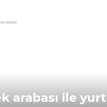
ahat fikirleri
İpuçları
Ailemizden
TK hikâyele
dışı seyahati
 arabası ile yurt