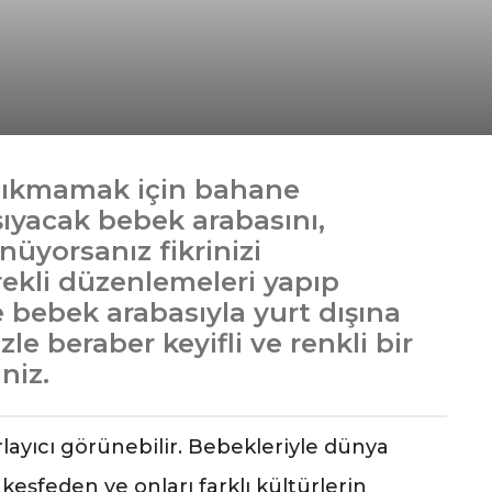
i
 çıkmamak için bahane
şıyacak bebek arabasını,
üyorsanız fikrinizi
rekli düzenlemeleri yapıp
e bebek arabasıyla yurt dışına
izle beraber keyifli ve renkli bir
niz.
layıcı görünebilir. Bebekleriyle dünya
keşfeden ve onları farklı kültürlerin