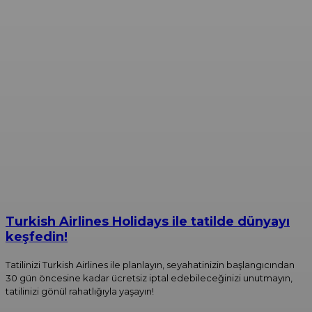
Turkish Airlines Holidays ile tatilde dünyayı
keşfedin!
Tatilinizi Turkish Airlines ile planlayın, seyahatinizin başlangıcından
30 gün öncesine kadar ücretsiz iptal edebileceğinizi unutmayın,
tatilinizi gönül rahatlığıyla yaşayın!