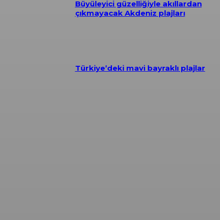
Büyüleyici güzelliğiyle akıllardan
çıkmayacak Akdeniz plajları
Türkiye’deki mavi bayraklı plajlar