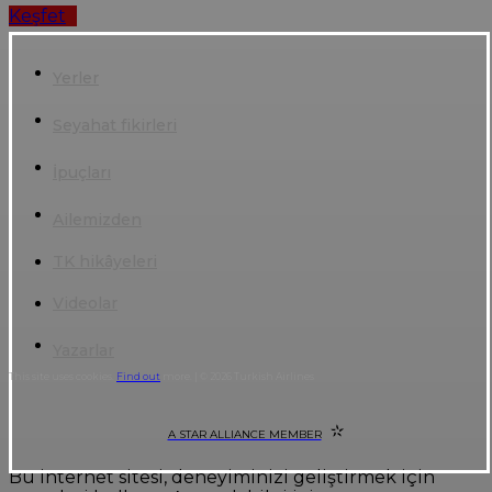
Keşfet
Yerler
Seyahat fikirleri
İpuçları
Ailemizden
TK hikâyeleri
Videolar
Yazarlar
This site uses cookies.
Find out
more. | © 2026 Turkish Airlines
A STAR ALLIANCE MEMBER
Bu internet sitesi, deneyiminizi geliştirmek için