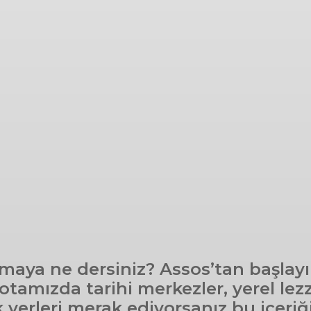
ya ne dersiniz? Assos’tan başlayıp 
amızda tarihi merkezler, yerel lezz
k yerleri merak ediyorsanız bu içeri