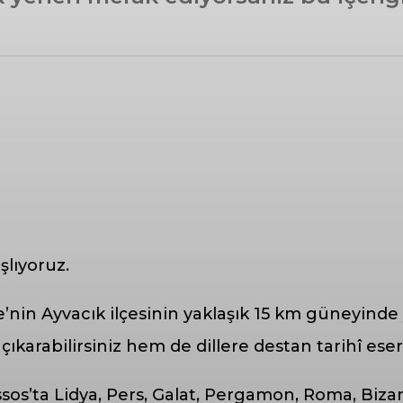
şlıyoruz.
nin Ayvacık ilçesinin yaklaşık 15 km güneyinde ye
ıkarabilirsiniz hem de dillere destan tarihî eserl
Assos’ta Lidya, Pers, Galat, Pergamon, Roma, Biz