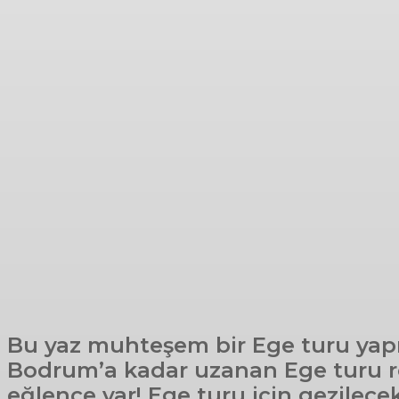
Bu yaz muhteşem bir Ege turu yapma
Bodrum’a kadar uzanan Ege turu rot
eğlence var! Ege turu için gezilece