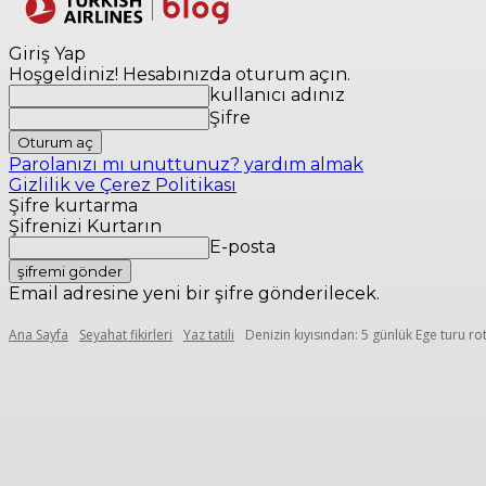
Yerler
Seyaha
Giriş Yap
Hoşgeldiniz! Hesabınızda oturum açın.
kullanıcı adınız
Şifre
Parolanızı mı unuttunuz? yardım almak
Gizlilik ve Çerez Politikası
Şifre kurtarma
Şifrenizi Kurtarın
E-posta
Email adresine yeni bir şifre gönderilecek.
Ana Sayfa
Seyahat fikirleri
Yaz tatili
Denizin kıyısından: 5 günlük Ege turu ro