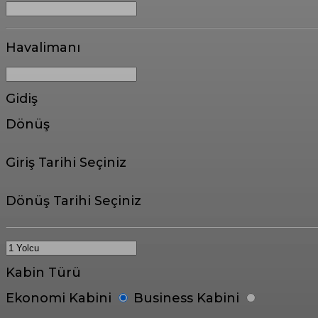
Havalimanı
Gidiş
Dönüş
Giriş Tarihi Seçiniz
Dönüş Tarihi Seçiniz
Kabin Türü
Ekonomi Kabini
Business Kabini