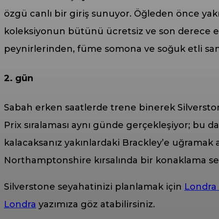
özgü canlı bir giriş sunuyor. Öğleden önce ya
koleksiyonun bütünü ücretsiz ve son derece etk
peynirlerinden, füme somona ve soğuk etli sand
2. gün
Sabah erken saatlerde trene binerek Silverst
Prix sıralaması aynı günde gerçekleşiyor; bu 
kalacaksanız yakınlardaki Brackley’e uğramak an
Northamptonshire kırsalında bir konaklama seç
Silverstone seyahatinizi planlamak için
Londra 
Londra
yazımıza göz atabilirsiniz.