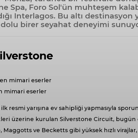
ane Spa, Foro Sol'ün muhteşem kalab
ğı Interlagos. Bu altı destinasyon ya
 dolu birer seyahat deneyimi sunuyo
Silverstone
n mimari eserler
in ilk resmi yarışına ev sahipliği yapmasıyla spo
eri üzerine kurulan Silverstone Circuit, bugün 
 Maggotts ve Becketts gibi yüksek hızlı virajlar, 