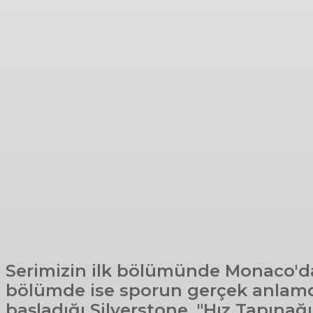
Serimizin ilk bölümünde Monaco'dan
bölümde ise sporun gerçek anlamda
başladığı Silverstone, "Hız Tapına