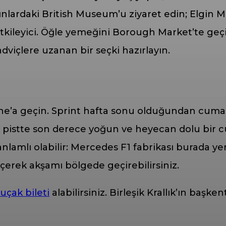
kınlardaki British Museum’u ziyaret edin; Elgin
ileyici. Öğle yemeğini Borough Market’te geçir
viçlere uzanan bir seçki hazırlayın.
one’a geçin. Sprint hafta sonu olduğundan cuma
da pistte son derece yoğun ve heyecan dolu bir
lamlı olabilir: Mercedes F1 fabrikası burada yer
erek akşamı bölgede geçirebilirsiniz.
uçak bileti
alabilirsiniz. Birleşik Krallık’ın başk