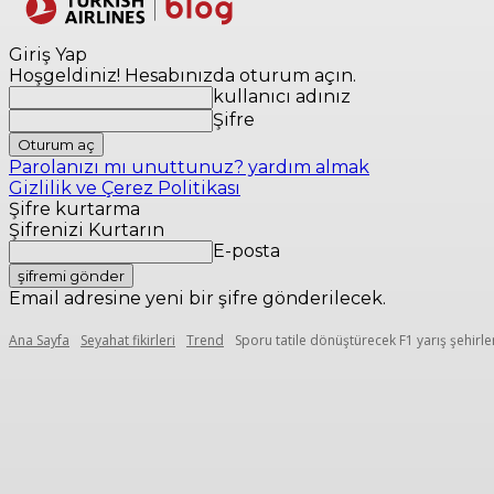
Yerler
Seyaha
Giriş Yap
Hoşgeldiniz! Hesabınızda oturum açın.
kullanıcı adınız
Şifre
Parolanızı mı unuttunuz? yardım almak
Gizlilik ve Çerez Politikası
Şifre kurtarma
Şifrenizi Kurtarın
E-posta
Email adresine yeni bir şifre gönderilecek.
Ana Sayfa
Seyahat fikirleri
Trend
Sporu tatile dönüştürecek F1 yarış şehirler