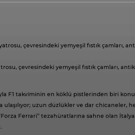
osu, çevresindeki yemyeşil fıstık çamları, antik 
a F1 takviminin en köklü pistlerinden biri kon
ulaşılıyor; uzun düzlükler ve dar chicaneler, hem
Forza Ferrari” tezahüratlarına sahne olan İtalya
.