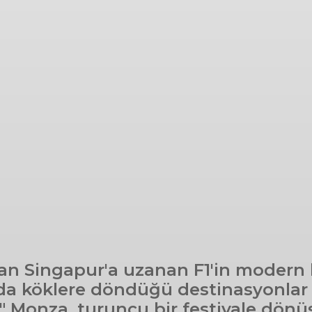
 Singapur'a uzanan F1'in modern klas
 köklere döndüğü destinasyonlar siz
ğı" Monza, turuncu bir festivale dö