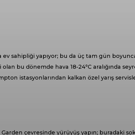
a da ev sahipliği yapıyor; bu da üç tam gün boyu
i olan bu dönemde hava 18-24°C aralığında seyre
pton istasyonlarından kalkan özel yarış servisle
Garden çevresinde yürüyüş yapın; buradaki sokak