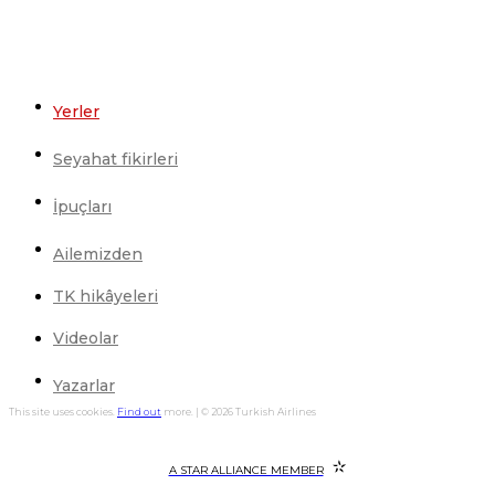
Yerler
Seyahat fikirleri
İpuçları
Ailemizden
TK hikâyeleri
Videolar
Yazarlar
This site uses cookies.
Find out
more. | © 2026 Turkish Airlines
A STAR ALLIANCE MEMBER