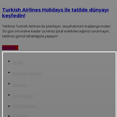
Turkish Airlines Holidays ile tatilde dünyayı
keşfedin!
Tatilinizi Turkish Airlines ile planlayın, seyahatinizin başlangıcından
30 gün öncesine kadar ücretsiz iptal edebileceğinizi unutmayın,
tatilinizi gönül rahatlığıyla yaşayın!
Keşfet
Yerler
Seyahat fikirleri
İpuçları
Ailemizden
TK hikâyeleri
Videolar