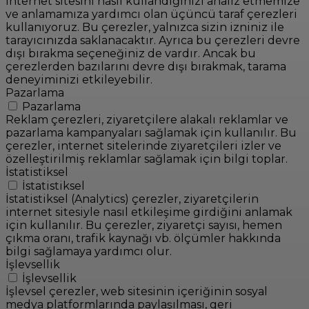
internet sitesini nasıl kullandığınızı analiz etmemize
ve anlamamıza yardımcı olan üçüncü taraf çerezleri
kullanıyoruz. Bu çerezler, yalnızca sizin izniniz ile
tarayıcınızda saklanacaktır. Ayrıca bu çerezleri devre
dışı bırakma seçeneğiniz de vardır. Ancak bu
çerezlerden bazılarını devre dışı bırakmak, tarama
deneyiminizi etkileyebilir.
Pazarlama
Pazarlama
Reklam çerezleri, ziyaretçilere alakalı reklamlar ve
pazarlama kampanyaları sağlamak için kullanılır. Bu
çerezler, internet sitelerinde ziyaretçileri izler ve
özelleştirilmiş reklamlar sağlamak için bilgi toplar.
İstatistiksel
İstatistiksel
İstatistiksel (Analytics) çerezler, ziyaretçilerin
internet sitesiyle nasıl etkileşime girdiğini anlamak
için kullanılır. Bu çerezler, ziyaretçi sayısı, hemen
çıkma oranı, trafik kaynağı vb. ölçümler hakkında
bilgi sağlamaya yardımcı olur.
İşlevsellik
İşlevsellik
İşlevsel çerezler, web sitesinin içeriğinin sosyal
medya platformlarında paylaşılması, geri