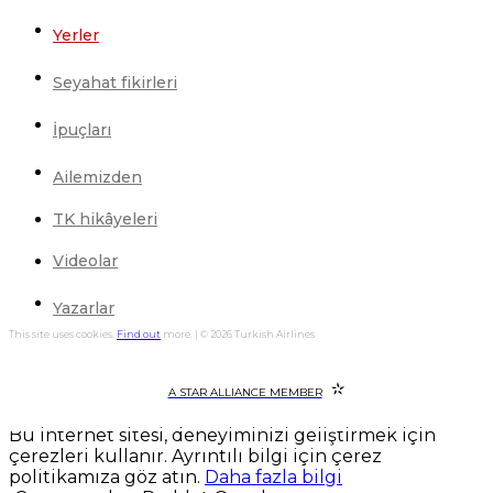
Yerler
Seyahat fikirleri
İpuçları
Ailemizden
TK hikâyeleri
Videolar
Yazarlar
This site uses cookies.
Find out
more. | © 2026 Turkish Airlines
A STAR ALLIANCE MEMBER
Bu internet sitesi, deneyiminizi geliştirmek için
çerezleri kullanır. Ayrıntılı bilgi için çerez
politikamıza göz atın.
Daha fazla bilgi