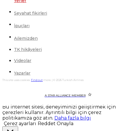
Yerler
Seyahat fikirleri
İpuçları
Ailemizden
TK hikâyeleri
Videolar
Yazarlar
This site uses cookies.
Find out
more. | © 2026 Turkish Airlines
A STAR ALLIANCE MEMBER
Bu internet sitesi, deneyiminizi geliştirmek için
çerezleri kullanır. Ayrıntılı bilgi için çerez
politikamıza göz atın.
Daha fazla bilgi
Çerez ayarları
Reddet
Onayla