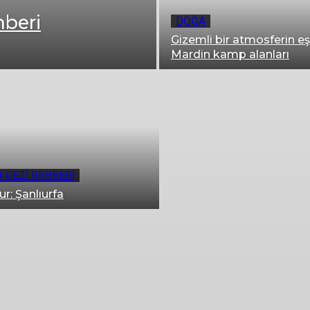
hberi
DOĞA
Gizemli bir atmosferin eş
Mardin kamp alanları
 GEZI REHBERI
r: Şanlıurfa