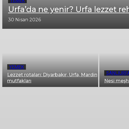
YEMEK
Urfa’da ne yenir? Urfa lezzet re
30 Nisan 2026
YEMEK
ŞANLIURFA
Lezzet rotaları: Diyarbakır, Urfa, Mardin
mutfakları
Nesi meşhu
Adana gezi rehberi
Adıyaman gezi rehberi
Afrika gezi rehberi
Ağrı gezi rehberi
Amasya gezi rehberi
Amerika gezi rehberi
Ankara gezi rehberi