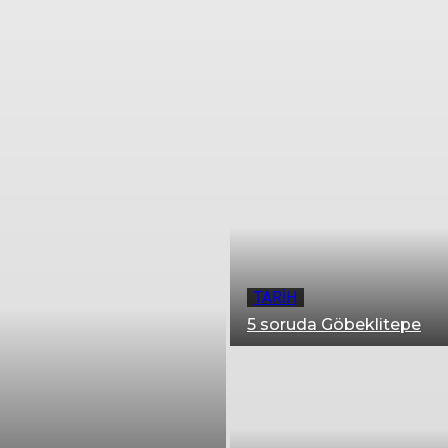
t fikirleri
İpuçları
Ailemizden
TK hikâyeleri
TARIH
5 soruda Göbeklitepe