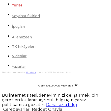
Yerler
Seyahat fikirleri
İpuçları
Ailemizden
TK hikâyeleri
Videolar
Yazarlar
This site uses cookies.
Find out
more. | © 2026 Turkish Airlines
A STAR ALLIANCE MEMBER
Bu internet sitesi, deneyiminizi geliştirmek için
çerezleri kullanır. Ayrıntılı bilgi için çerez
politikamıza göz atın.
Daha fazla bilgi
Çerez ayarları
Reddet
Onayla