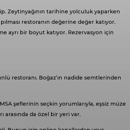
ip. Zeytinyağının tarihine yolculuk yaparken
yapılması restoranın değerine değer katıyor.
e ayrı bir boyut katıyor. Rezervasyon için
ünlü restoranı. Boğaz’ın nadide semtlerinden
MSA şeflerinin seçkin yorumlarıyla, eşsiz müze
 arasında da özel bir yeri var.
i. Bunun için online kanallardan veya