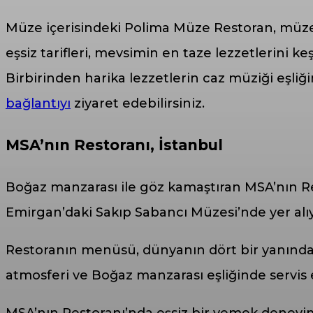
Müze içerisindeki Polima Müze Restoran, müze 
eşsiz tarifleri, mevsimin en taze lezzetlerini k
Birbirinden harika lezzetlerin caz müziği eşliğ
bağlantıyı
ziyaret edebilirsiniz.
MSA’nın Restoranı, İstanbul
Boğaz manzarası ile göz kamaştıran MSA’nın Re
Emirgan’daki Sakıp Sabancı Müzesi’nde yer alıy
Restoranın menüsü, dünyanın dört bir yanındaki
atmosferi ve Boğaz manzarası eşliğinde servis ed
MSA’nın Restoranı’nda eşsiz bir yemek deneyim