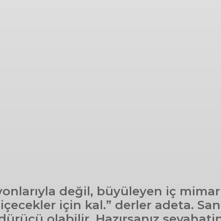
yonlarıyla değil, büyüleyen iç mimari
e içecekler için kal.” derler adeta. S
rücü olabilir. Hazırsanız seyahatin