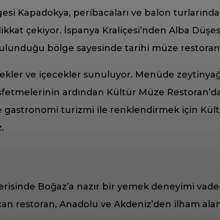
gesi Kapadokya, peribacaları ve balon turlarında
ikkat çekiyor. İspanya Kraliçesi’nden Alba Düşesi
ulunduğu bölge sayesinde tarihi müze restoranla
mekler ve içecekler sunuluyor. Menüde zeytinyağ
keşfetmelerinin ardından Kültür Müze Restoran’d
e gastronomi turizmi ile renklendirmek için Kül
.
erisinde Boğaz’a nazır bir yemek deneyimi vaded
çan restoran, Anadolu ve Akdeniz’den ilham ala