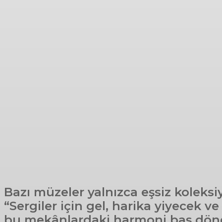
Bazı müzeler yalnızca eşsiz koleksi
“Sergiler için gel, harika yiyecek v
bu mekânlardaki harmoni baş döndü