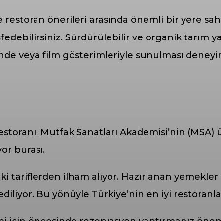
restoran önerileri arasında önemli bir yere sah
eşfedebilirsiniz. Sürdürülebilir ve organik tarım 
inde veya film gösterimleriyle sunulması deneyim
storanı, Mutfak Sanatları Akademisi’nin (MSA) 
or burası.
 tariflerden ilham alıyor. Hazırlanan yemekler 
iliyor. Bu yönüyle Türkiye’nin en iyi restoranları
i için öncesinde rezervasyon yaptırmanız öneml