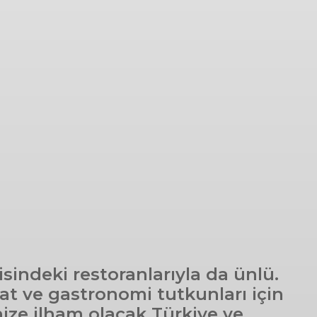
sindeki restoranlarıyla da ünlü.
anat ve gastronomi tutkunları için
ize ilham olacak Türkiye ve