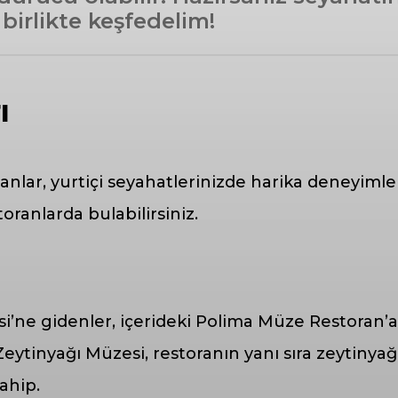
birlikte keşfedelim!
ı
ranlar, yurtiçi seyahatlerinizde harika deneyiml
oranlarda bulabilirsiniz.
si’ne gidenler, içerideki Polima Müze Restoran
ytinyağı Müzesi, restoranın yanı sıra zeytinyağı
ahip.